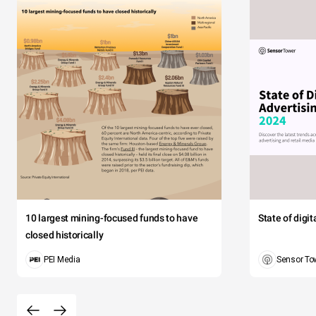
10 largest mining-focused funds to have
State of digi
closed historically
PEI Media
Sensor To