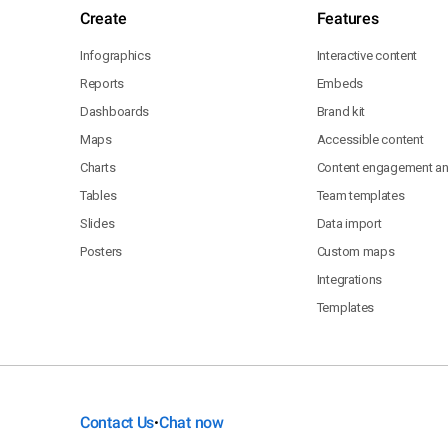
Create
Features
Infographics
Interactive content
Reports
Embeds
Dashboards
Brand kit
Maps
Accessible content
Charts
Content engagement ana
Tables
Team templates
Slides
Data import
Posters
Custom maps
Integrations
Templates
Contact Us
Chat now
•