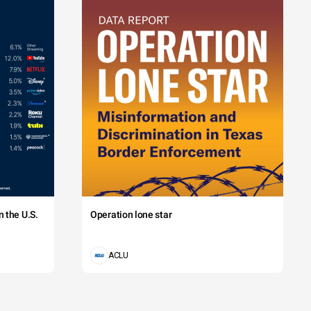
 the U.S.
Operation lone star
ACLU