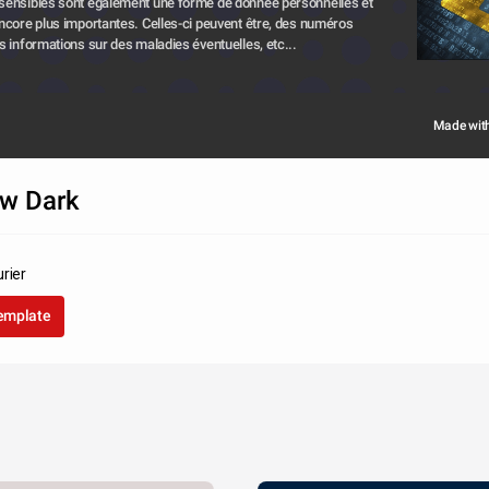
ensibles sont également une forme de donnée personnelles et 
ncore plus importantes. Celles-ci peuvent être, des numéros 
s informations sur des maladies éventuelles, etc... 
Made wit
ow Dark
rier
template