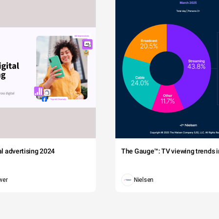
tal advertising 2024
The Gauge™: TV viewing trends in
wer
Nielsen