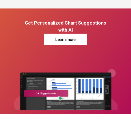
Get Personalized Chart Suggestions
with AI
Learn more