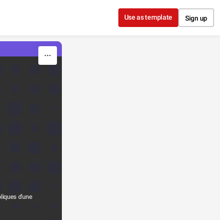
Use as template
Sign up
iques d'une 