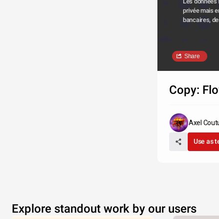
Les données s
privée mais e
bancaires, de
Share
Copy: Fl
Axel Coutu
Use as 
Explore standout work by our users