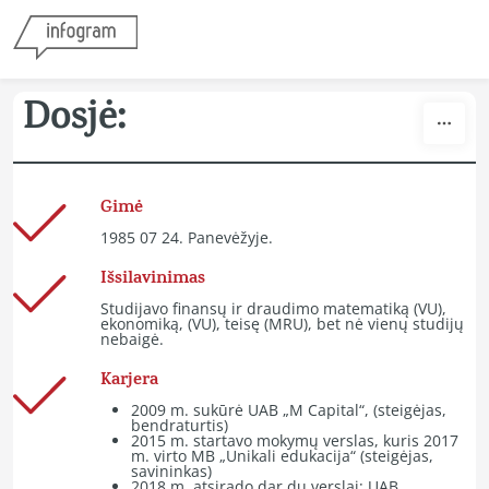
Skip to content
Dosjė:
Gimė
1985 07 24. Panevėžyje.
Išsilavinimas
Studijavo finansų ir draudimo matematiką (VU),
ekonomiką, (VU), teisę (MRU), bet nė vienų studijų
nebaigė.
Karjera
2009 m. sukūrė UAB „M Capital“, (steigėjas,
bendraturtis)
2015 m. startavo mokymų verslas, kuris 2017
m. virto MB „Unikali edukacija“ (steigėjas,
savininkas)
2018 m. atsirado dar du verslai: UAB