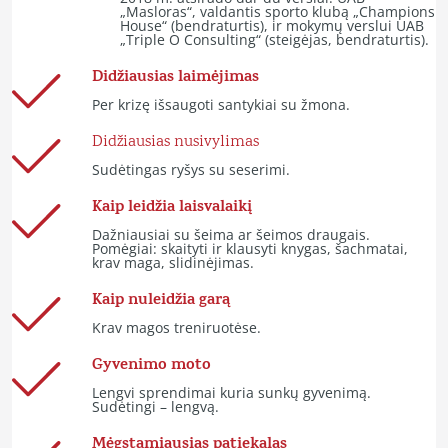
„Masloras“, valdantis sporto klubą „Champions
House“ (bendraturtis), ir mokymų verslui UAB
„Triple O Consulting“ (steigėjas, bendraturtis).
Didžiausias laimėjimas
Per krizę išsaugoti santykiai su žmona.
Didžiausias nusivylimas
Sudėtingas ryšys su seserimi.
Kaip leidžia laisvalaikį
Dažniausiai su šeima ar šeimos draugais.
Pomėgiai: skaityti ir klausyti knygas, šachmatai,
krav maga, slidinėjimas.
Kaip nuleidžia garą
Krav magos treniruotėse.
Gyvenimo moto
Lengvi sprendimai kuria sunkų gyvenimą.
Sudėtingi – lengvą.
Mėgstamiausias patiekalas