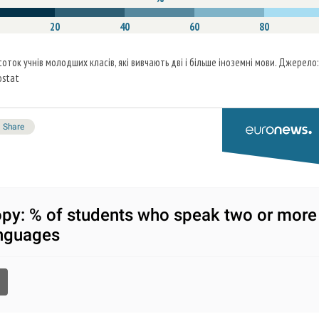
20
40
60
80
соток учнів молодших класів, які вивчають дві і більше іноземні мови. Джерело:
ostat
Share
py: % of students who speak two or more
nguages