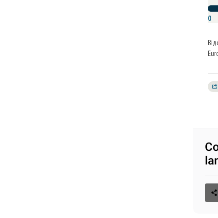
0
Від
Eur
Co
la