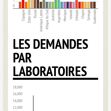
0
Espagne
Etats-Unis
Russie
Amérique Latine
Afrique du Sud
Autriche
Argentine
Mexique
Islande
Ethiopie
Chypre
Sénégal
Guatemala
LES DEMANDES
PAR
LABORATOIRES
18,000
16,000
14,000
12,000