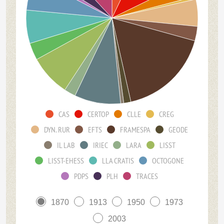
CAS
CERTOP
CLLE
CREG
DYN. RUR
EFTS
FRAMESPA
GEODE
IL LAB
IRIEC
LARA
LISST
LISST-EHESS
LLA CRATIS
OCTOGONE
PDPS
PLH
TRACES
1870
1913
1950
1973
2003