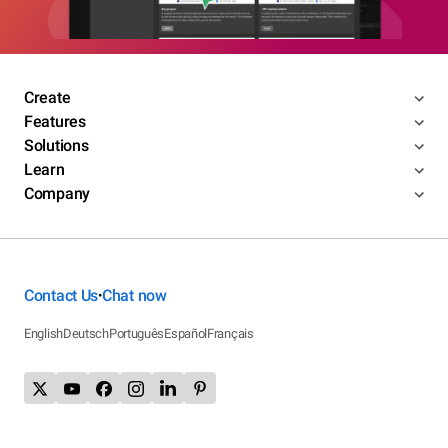
Create
Features
Solutions
Learn
Company
Contact Us
Chat now
•
English
Deutsch
Português
Español
Français