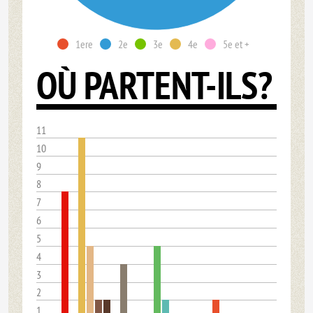
1ere
2e
3e
4e
5e et +
OÙ PARTENT-ILS?
11
10
9
8
7
6
5
4
3
2
1