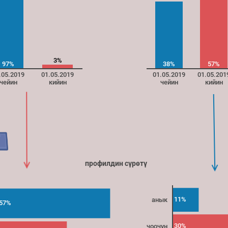
3%
97%
38%
57%
.05.2019
01.05.2019
01.05.2019
01.05.201
чейин
кийин
чейин
кийин
 профилдин сүрөтү 
11%
анык
57%
30%
чоочун