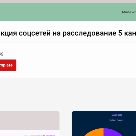
Made wi
акция соцсетей на расследование 5 ка
kg
emplate