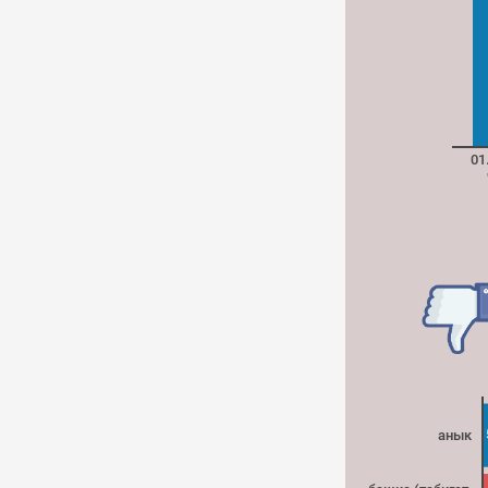
01
анык