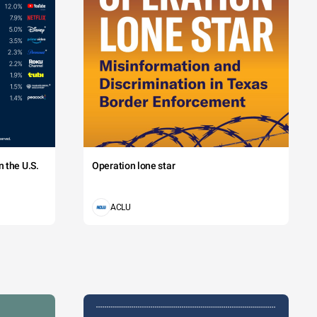
 the U.S.
Operation lone star
ACLU