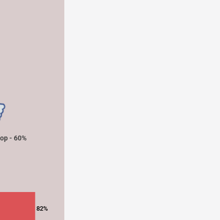
ор - 60%
82%