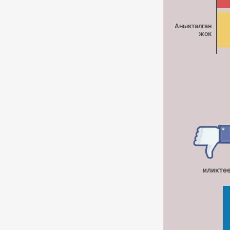
Аныкталган
жок
иликтөө