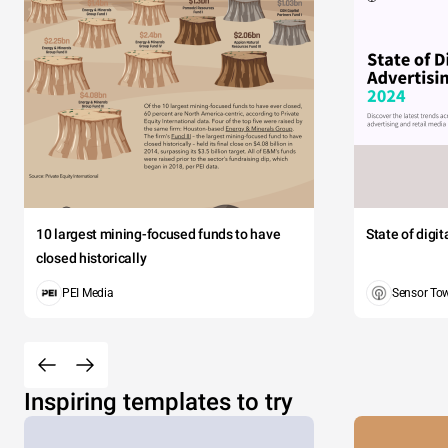
10 largest mining-focused funds to have
State of digi
closed historically
PEI Media
Sensor To
Inspiring templates to try