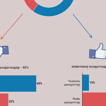
иликтөөнү колдогонд
сындагандар - 40%
Чыныгы
13%
65%
аккаунттар
Фейк
22%
аккаунттар