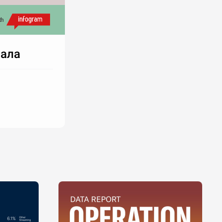
th
нала