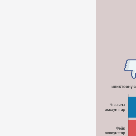
иликтөөнү 
Чыныгы
аккаунттар
Фейк
аккаунттар