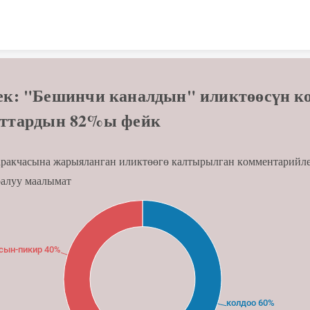
Skip to content
к: "Бешинчи каналдын" иликтөөсүн ко
нттардын 82%ы фейк
аракчасына жарыяланган иликтөөгө калтырылган комментарийл
ралуу маалымат
сын-пикир 40%
колдоо 60%