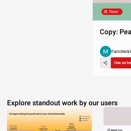
Share
Copy: Ре
Factcheck 
Use as t
Explore standout work by our users