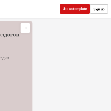
Use as template
Sign up
лдогон 
ердин