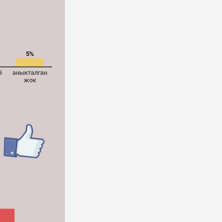
5%
9
аныкталган
жок