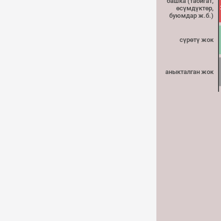
башка (табигат,
өсүмдүктөр,
буюмдар ж.б.)
сүрөтү жок
аныкталган жок