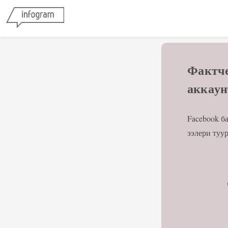
Фактче
аккау
Facebook б
ээлери туу