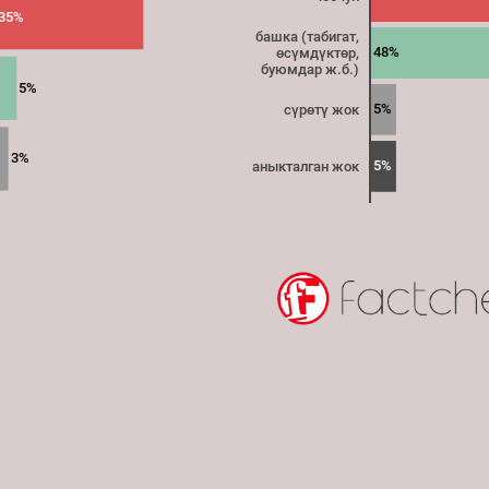
35%
башка (табигат,
48%
өсүмдүктөр,
буюмдар ж.б.)
5%
5%
сүрөтү жок
3%
5%
аныкталган жок