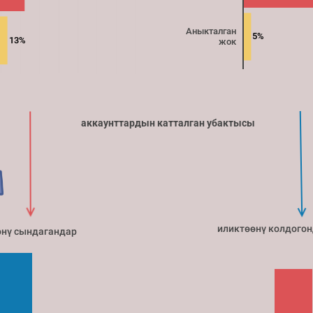
Аныкталган
5%
13%
жок
аккаунттардын катталган убактысы
иликтөөнү колдого
нү сындагандар 