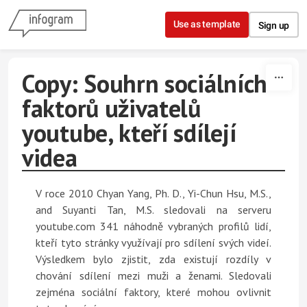
Skip to content
Use as template
Sign up
Copy: Souhrn sociálních
faktorů uživatelů
youtube, kteří sdílejí
videa
V roce 2010 Chyan Yang, Ph. D., Yi-Chun Hsu, M.S.,
and Suyanti Tan, M.S. sledovali na serveru
youtube.com 341 náhodně vybraných profilů lidí,
kteří tyto stránky využívají pro sdílení svých videí.
Výsledkem bylo zjistit, zda existují rozdíly v
chování sdílení mezi muži a ženami. Sledovali
zejména sociální faktory, které mohou ovlivnit