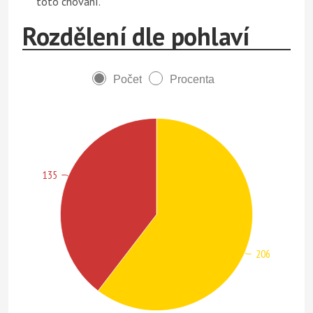
toto chování.
Rozdělení dle pohlaví
Počet
Procenta
135
206