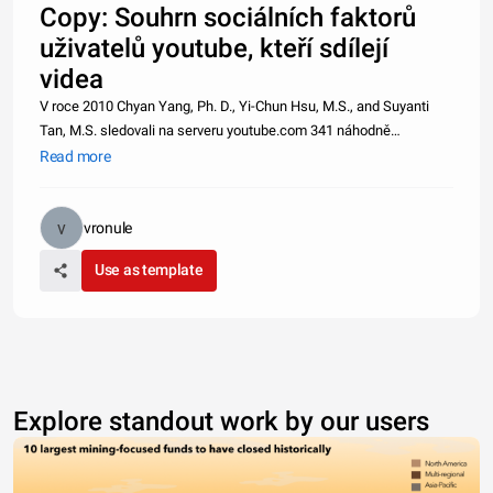
Copy: Souhrn sociálních faktorů
uživatelů youtube, kteří sdílejí
videa
V roce 2010 Chyan Yang, Ph. D., Yi-Chun Hsu, M.S., and Suyanti
Tan, M.S. sledovali na serveru youtube.com 341 náhodně
vybraných profilů lidí, kteří tyto stránky využívají pro sdílení svých
Read more
videí. Výsledkem bylo zjistit, zda existují rozdíly v chování sdíl
vronule
Use as template
Explore standout work by our users