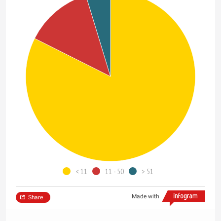
< 11
11 - 50
> 51
Made with
Share