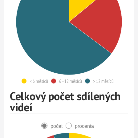
< 6 měsíců
6 - 12 měsíců
> 12 měsíců
Celkový počet sdílených
videí
počet
procenta