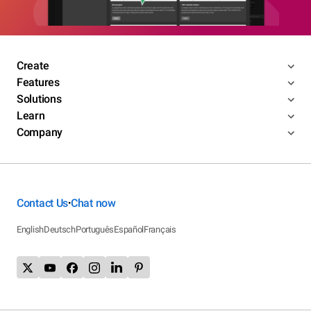
Create
Features
Solutions
Learn
Company
Contact Us
Chat now
•
English
Deutsch
Português
Español
Français