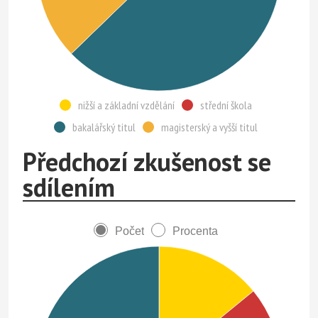
nižší a základní vzdělání
střední škola
bakalářský titul
magisterský a vyšší titul
Předchozí zkušenost se
sdílením
Počet
Procenta