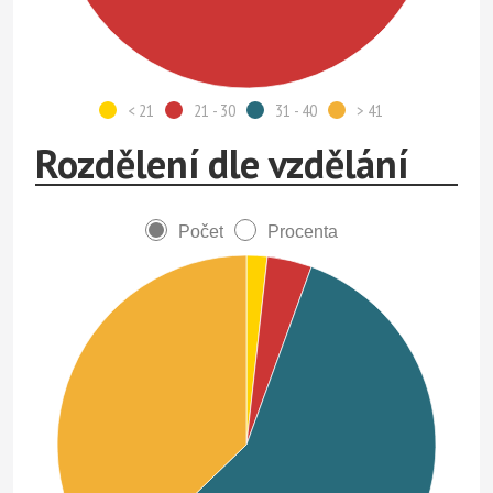
< 21
21 - 30
31 - 40
> 41
Rozdělení dle vzdělání
Počet
Procenta