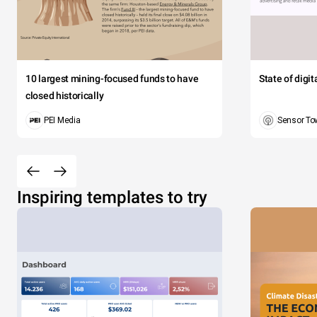
10 largest mining-focused funds to have
State of digi
closed historically
PEI Media
Sensor To
Inspiring templates to try