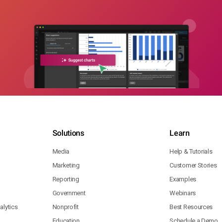
Solutions
Learn
Media
Help & Tutorials
Marketing
Customer Stories
Reporting
Examples
Government
Webinars
lytics
Nonprofit
Best Resources
Education
Schedule a Demo