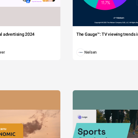
tal advertising 2024
The Gauge™: TV viewing trends in
wer
Nielsen