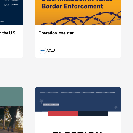
 the U.S.
Operation lone star
ACLU