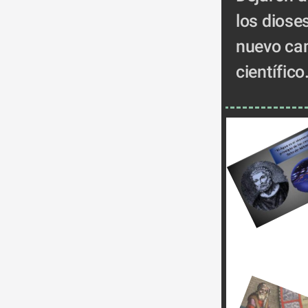
los dioses
nuevo cam
científico.