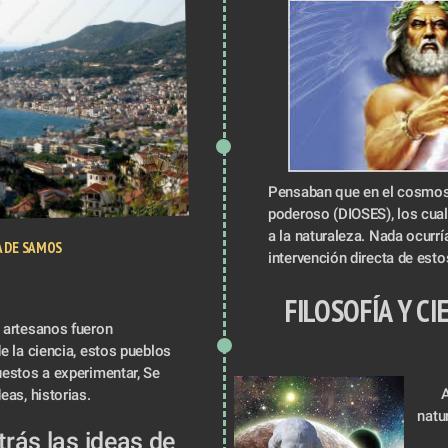
Pensaban que en el cosmos 
poderoso (DIOSES), los cual
a la naturaleza. Nada ocurría 
A DE SAMOS
intervención directa de estos
FILOSOFÍA Y CI
artesanos fueron 
e la ciencia, estos pueblos 
estos a experimentar, Se 
A
eas, historias.
natur
rás las ideas de 