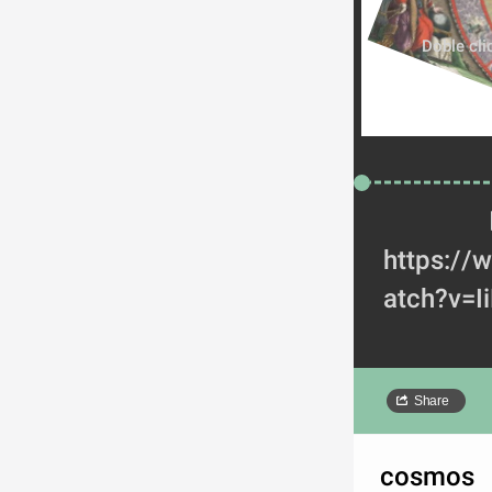
Doble cli
https:/
atch?v=I
Share
cosmos