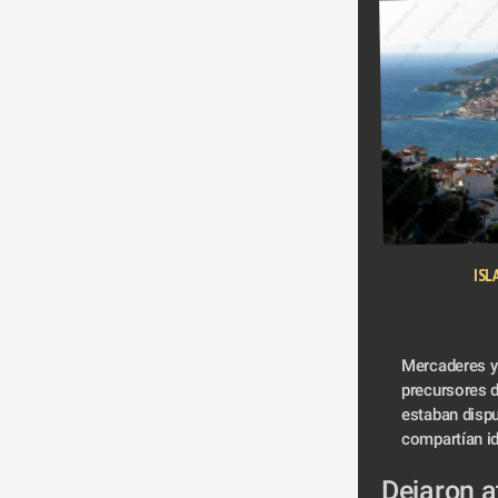
ISL
Mercaderes y 
precursores d
estaban dispu
compartían id
Dejaron at