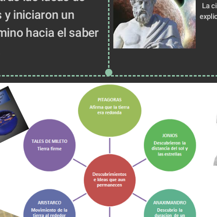
La ci
 y iniciaron un 
expli
ino hacia el saber 
  