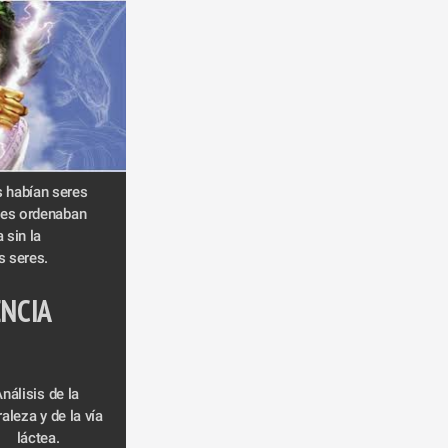
habían seres 
es ordenaban 
sin la 
 seres.  
ENCIA
nálisis de la 
aleza y de la vía 
láctea.