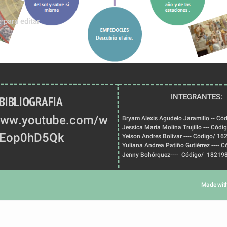
c para editar
                        INTEGRANTES:
BIBLIOGRAFIA
/www.youtube.com/w
Bryam Alexis Agudelo Jaramillo -- C
Jessica Maria Molina Trujillo --- Cód
iEop0hD5Qk 
Yeison Andres Bolívar ---- Código/ 1
Yuliana Andrea Patiño Gutiérrez ----
Jenny Bohórquez----  Código/  18219
Made wit