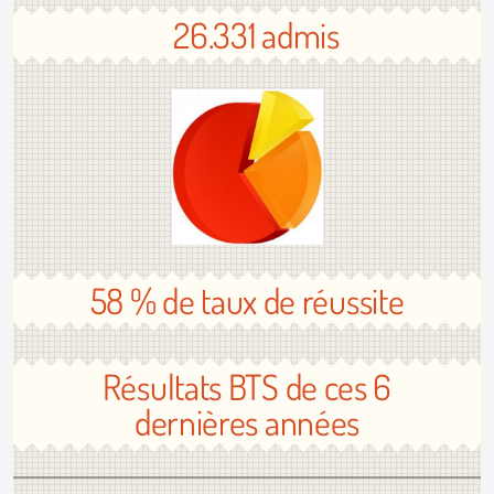
26.331 admis
58 % de taux de réussite
Résultats BTS de ces 6
dernières années