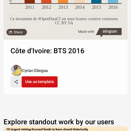
0
2011
2012
2013
2014
2015
2016
Ce document de #OpenDataCI est sous licence creative commons
CC BY SA
Made with
Share
Côte d'Ivoire: BTS 2016
Cyriac Gbogou
Use as template
Explore standout work by our users