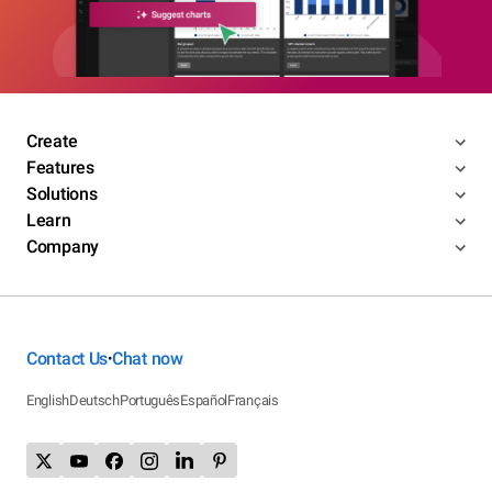
Create
Features
Solutions
Learn
Company
Contact Us
Chat now
•
English
Deutsch
Português
Español
Français