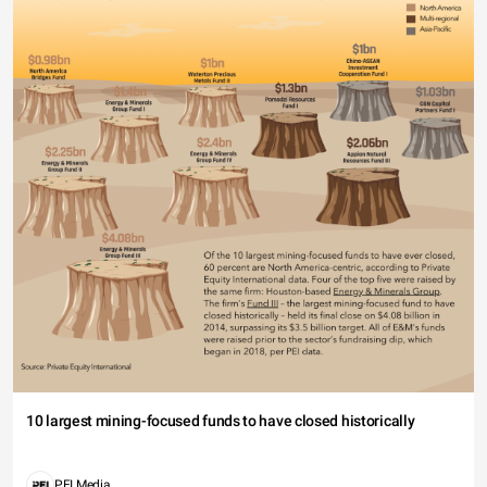
10 largest mining-focused funds to have closed historically
PEI Media