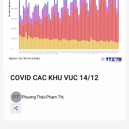
SỐ CA MẮC TRONG NGÀY
400.000
300.000
200.000
100.000
0
2/10
4/10
6/10
8/10
10/10
12/10
14/10
16/10
18/10
20/10
22/10
24/10
26/10
28/10
30/10
1/11
3/11
5/11
7/11
9/11
11/11
13/11
15/11
17/11
19/11
21/11
23/11
25/11
27/11
29/11
1/12
3/12
5/12
7/12
9/12
11/12
13/12
Nguồn: Our World in Data
COVID CAC KHU VUC 14/12
Phương Thảo Phạm Thị