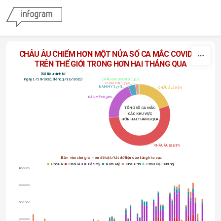
Skip to content
CHÂU ÂU CHIẾM HƠN MỘT NỬA SỐ 
CA MẮC COVID-19 
TRÊN THẾ GIỚI TRONG HƠN HAI THÁNG QUA  
(Số liệu tính từ
ngày 1/10/2021 đến 13/12/2021)
CHÂU ĐẠI DƯƠNG 0,41%
CHÂU PHI 1,79%
NAM MỸ 3,77%
CHÂU Á 20,06%
BẮC MỸ 20,38%
TỔNG SỐ CA MẮC
CÁC KHU VỰC
HƠN HAI THÁNG QUA
CHÂU ÂU 53,58%
Bấm vào chú giải màu để bật/tắt dữ liệu của từng khu vực
Châu Á
Châu Âu
Bắc Mỹ
Nam Mỹ
Châu Phi
Châu Đại Dương
800.000
700.000
600.000
500.000