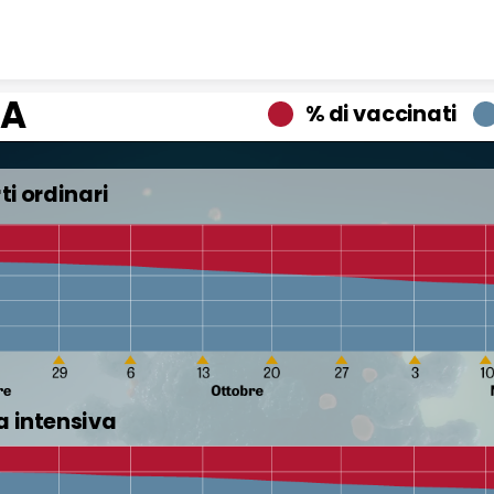
Skip to content
IA
% di vaccinati 
ti ordinari
ia intensiva