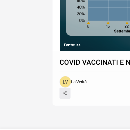
Fonte: Iss
COVID VACCINATI E 
La Verità