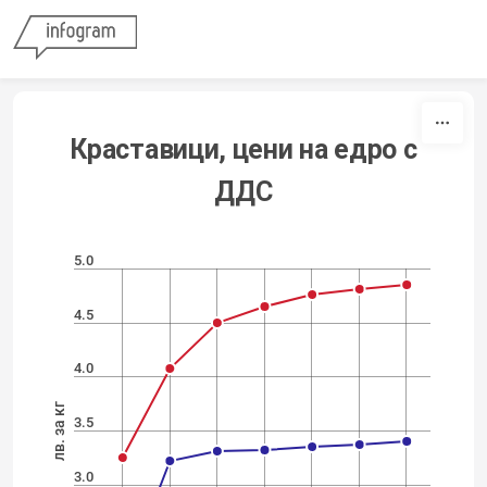
Skip to content
Краставици, цени на едро с
ДДС
5.0
4.5
4.0
лв. за кг
3.5
3.0