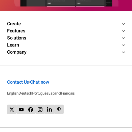
Create
Features
Solutions
Learn
Company
Contact Us
Chat now
•
English
Deutsch
Português
Español
Français