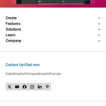
Create
Features
Solutions
Learn
Company
Contact Us
Chat now
•
English
Deutsch
Português
Español
Français