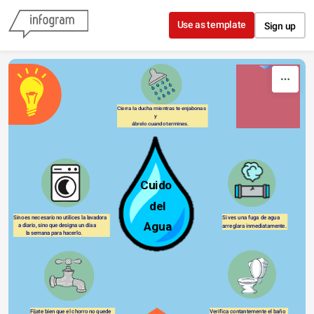
Skip to content
Use as template
Sign up
Cierra la ducha mientras te enjabonas 
                              y
            ábrelo cuando termines.
   Cuido 
      del

Sino es necesario no utilices la lavadora 
Si ves una fuga de agua 
    Agua 
    a diario, sino que designa un día a 
arreglara inmediatamente.
          la semana para hacerlo.
Fíjate bien que el chorro no quede 
Verifica contantemente el baño 