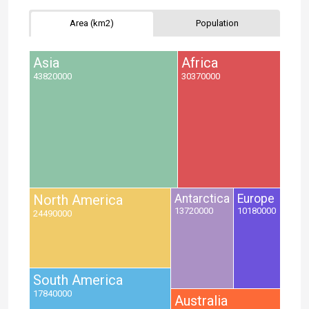
Area (km2)
Population
Asia
Africa
43820000
30370000
North America
Antarctica
Europe
13720000
10180000
24490000
South America
17840000
Australia