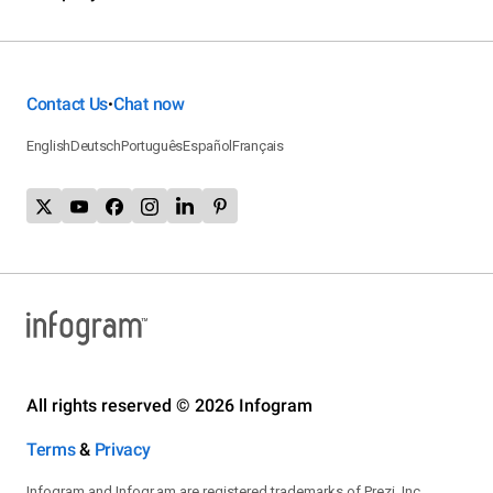
Contact Us
Chat now
•
English
Deutsch
Português
Español
Français
All rights reserved © 2026 Infogram
Terms
&
Privacy
Infogram and Infogr.am are registered trademarks of Prezi, Inc.