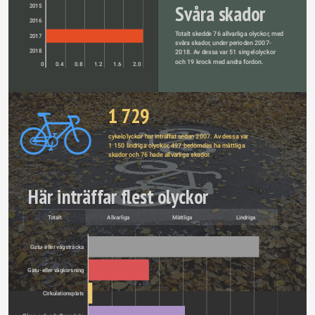
Svåra skador
2015
2016
Totalt skedde 76 allvarliga olyckor, med 
2017
svåra skador, under perioden 2007-
2018
2018. Av dessa var 51 singelolyckor 
och 19 krock med andra fordon. 
0
0.4
0.8
1.2
1.6
2.0
1 729
cykelolyckor har inträffat sedan 2007. Av dessa var 
1 150 lindriga olyckor, 497 bedömdes ha måttliga 
skador och 76 hade allvarliga skador.
Här inträffar flest olyckor
Totalt
Allvarliga
Måttliga
Lindriga
Gatu- eller vägsträcka
Gatu- eller vägkorsning
Cirkulationsplats