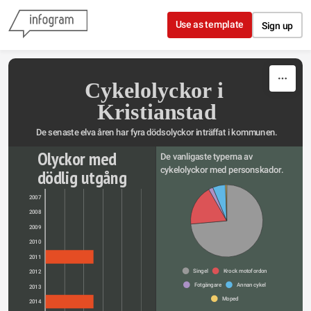
Skip to content
Use as template
Sign up
Cykelolyckor i 
Kristianstad
De senaste elva åren har fyra dödsolyckor inträffat i kommunen.
Olyckor med 
De vanligaste typerna av 
cykelolyckor med personskador.
dödlig utgång
2007
2008
2009
2010
2011
Singel
Krock motofordon
2012
Fotgängare
Annan cykel
2013
Moped
2014