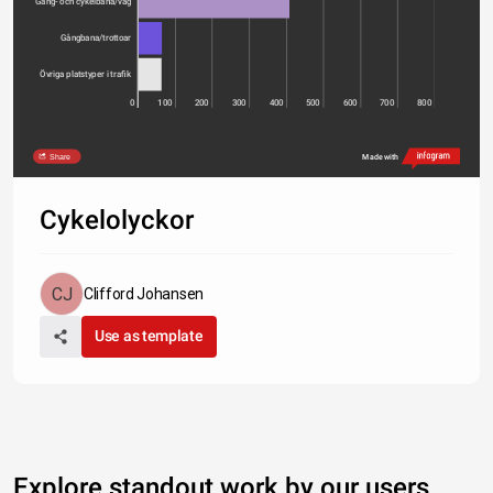
Gång- och cykelbana/väg
Gångbana/trottoar
Övriga platstyper i trafik
0
100
200
300
400
500
600
700
800
Share
Made with
Cykelolyckor
Clifford Johansen
Use as template
Explore standout work by our users