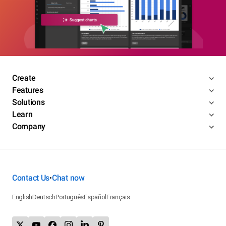
Create
Features
Solutions
Learn
Company
Contact Us
Chat now
•
English
Deutsch
Português
Español
Français