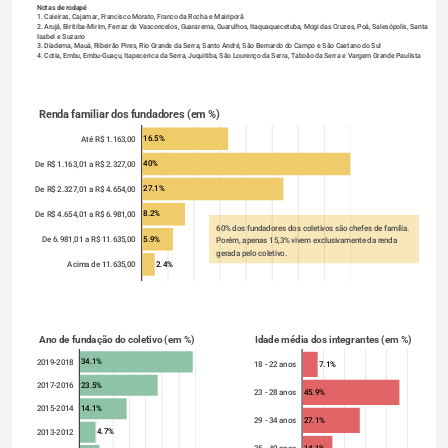
Notas de rodapé
1. Caieiras, Cajamar, Francisco Morato, Franco da Rocha e Mairiporã 
2. Arujá, Biritiba-Mirim, Ferraz de Vasconcelos, Guararema, Guarulhos, Itaquaquecetuba, Mogi das Cruzes, Poá, Salesópolis, Santa 
Isabel e Suzano 
3. Diadema, Mauá, Ribeirão Pires, Rio Grande da Serra, Santo André, São Bernardo do Campo e São Caetano do Sul 
4. Cotia, Embu, Embu-Guaçu, Itapecerica da Serra, Juquitiba, São Lourenço da Serra, Taboão da Serra e Vargem Grande Paulista
Renda familiar dos fundadores (em %)
16.5%
Até R$ 1.163,00
40%
De R$ 1.163,01 a R$ 2.327,00
27.1%
De R$ 2.327,01 a R$ 4.654,00
8.2%
De R$ 4.654,01 a R$ 6.981,00
60% dos fundadores dos coletivos são chefes de família. 
5.9%
De 6.981,01 a R$ 11.635,00
Porém, apenas 15,3% vivem exclusivamente da renda 
gerada pelo coletivo.
2.4%
Acima de 11.635,00
Ano de fundação do coletivo (em %)
Idade média dos integrantes (em %)
34.1%
2019-2018
7.1%
18 - 22 anos
23.5%
2017-2016
45.9%
23 - 28 anos
14.1%
2015-2014
27.1%
29 - 34 anos
4.7%
2013-2012
14.1%