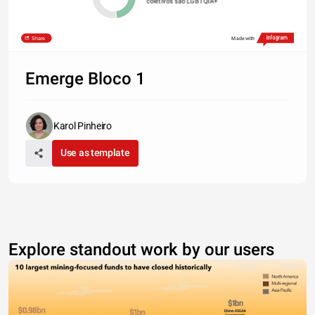
coletivos são LGBTQIA+
Share
Made with
Emerge Bloco 1
Karol Pinheiro
Use as template
Explore standout work by our users