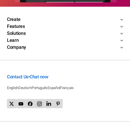
Create
Features
Solutions
Learn
Company
Contact Us
Chat now
•
English
Deutsch
Português
Español
Français