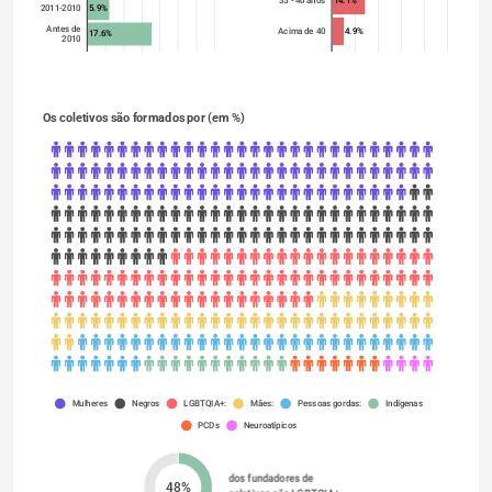
35 - 40 anos
5.9%
2011-2010
Antes de
4.9%
Acima de 40
17.6%
2010
Os coletivos são formados por (em %)
Mulheres
Negros
LGBTQIA+:
Mães:
Pessoas gordas:
Indígenas
PCDs
Neuroatípicos
dos fundadores de 
48%