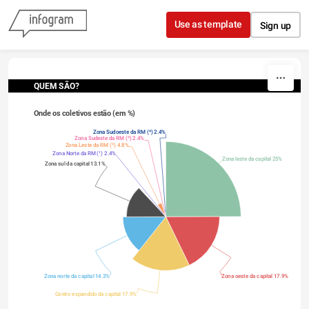
Skip to content
Use as template
Sign up
QUEM SÃO?
Onde os coletivos estão (em %)
Zona Sudoeste da RM (⁴) 2.4%
Zona Sudeste da RM (³) 2.4%
Zona Leste da RM (²) 4.8%
Zona Norte da RM (¹) 2.4%
Zona leste da capital 25%
Zona sul da capital 13.1%
Zona norte da capital 14.3%
Zona oeste da capital 17.9%
Centro expandido da capital 17.9%