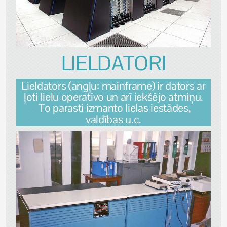
LIELDATORI
Lieldators (angļu: mainframe) ir dators ar
ļoti lielu operatīvo un arī iekšējo atmiņu.
To parasti izmanto lielas iestādes,
valdības u.c.