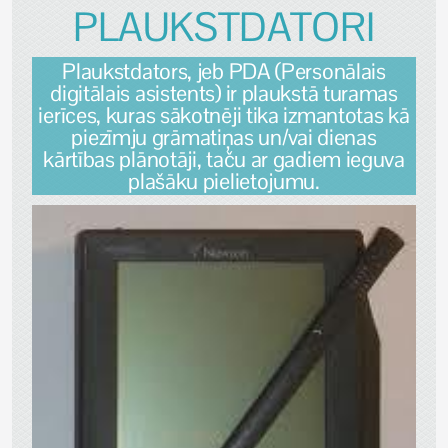
PLAUKSTDATORI
Plaukstdators, jeb PDA (Personālais
digitālais asistents) ir plaukstā turamas
ierīces, kuras sākotnēji tika izmantotas kā
piezīmju grāmatiņas un/vai dienas
kārtības plānotāji, taču ar gadiem ieguva
plašāku pielietojumu.