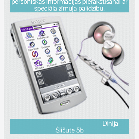
personiskās informācijas pierakstīšanai ar
speciāla zīmuļa palīdzību.
Dinija
Šličute 5b