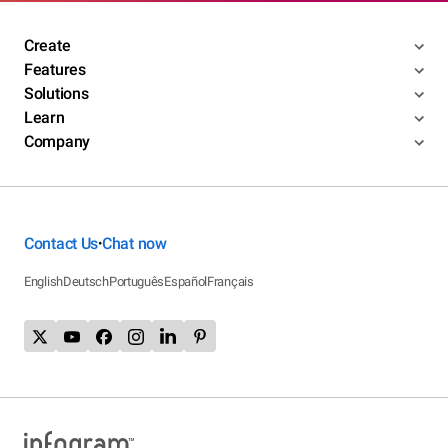
Create
Features
Solutions
Learn
Company
Contact Us
Chat now
•
English
Deutsch
Português
Español
Français