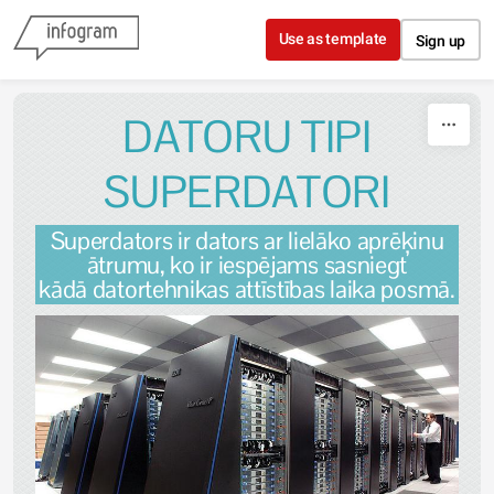
Skip to content
Use as template
Sign up
DATORU TIPI
SUPERDATORI
Superdators ir dators ar lielāko aprēķinu
ātrumu, ko ir iespējams sasniegt
kādā datortehnikas attīstības laika posmā.