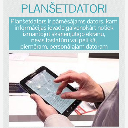
PLANŠETDATORI
Planšetdators ir pārnēsājams dators, kam
informācijas ievade galvenokārt notiek
izmantojot skārienjūtīgo ekrānu,
nevis tastatūru vai peli kā,
piemēram, personālajam datoram