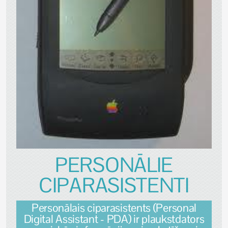
PERSONĀLIE
CIPARASISTENTI
Personālais ciparasistents (Personal
Digital Assistant - PDA) ir plaukstdators