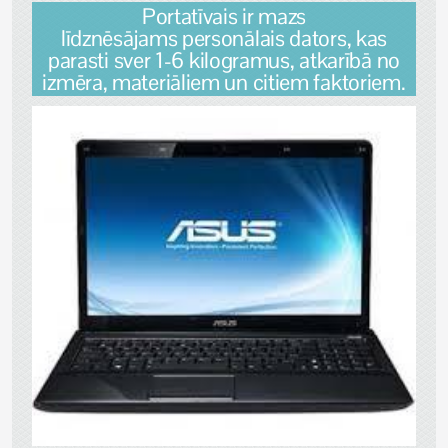
Portatīvais ir mazs
līdznēsājams personālais dators, kas
parasti sver 1-6 kilogramus, atkarībā no
izmēra, materiāliem un citiem faktoriem.