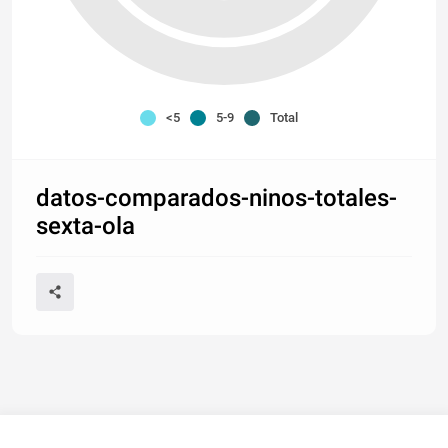
<5
5-9
Total
datos-comparados-ninos-totales-
sexta-ola