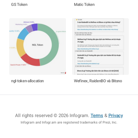
GS Token
Matic Token
ngl-token-allocation
Wefinex, RaidenBO và Bitono
All rights reserved © 2026 Infogram
.
Terms
&
Privacy
Infogram and Infogr.am are registered trademarks of Prezi, Inc.