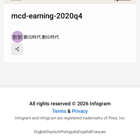
mcd-earning-2020q4
數位時代 數位時代
All rights reserved © 2026 Infogram
Terms
&
Privacy
Infogram and Infogr.am are registered trademarks of Prezi, Inc.
English
Deutsch
Português
Español
Français