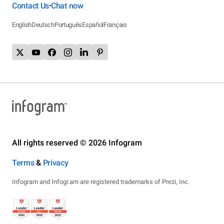
Contact Us
Chat now
•
English
Deutsch
Português
Español
Français
All rights reserved © 2026 Infogram
Terms
&
Privacy
Infogram and Infogr.am are registered trademarks of Prezi, Inc.