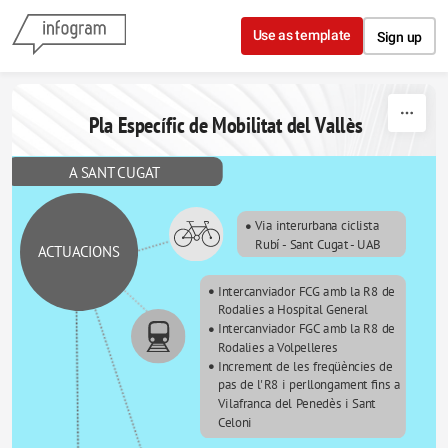
Skip to content
Use as template
Sign up
Pla Específic de Mobilitat del Vallès
A SANT CUGAT
A SANT CUGAT
Via interurbana ciclista 
Rubí - Sant Cugat - UAB
ACTUACIONS
Intercanviador FCG amb la R8 de 
Rodalies a Hospital General
Intercanviador FGC amb la R8 de 
Rodalies a Volpelleres
Increment de les freqüències de 
pas de l'R8 i perllongament fins a 
Vilafranca del Penedès i Sant 
Celoni