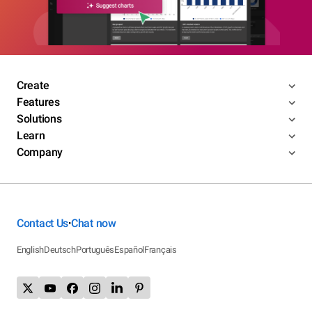
Create
Features
Solutions
Learn
Company
Contact Us
Chat now
•
English
Deutsch
Português
Español
Français