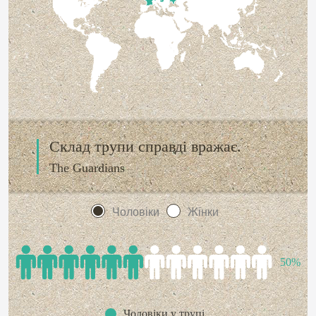
Склад трупи справді вражає.
The Guardians
Чоловіки
Жінки
50%
Чоловіки у трупі