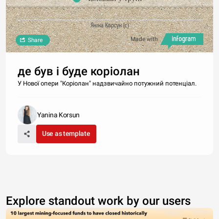
Яніна Корсун (с)
Made with
Share
де був і буде коріолан
У Нової опери "Коріолан" надзвичайно потужний потенціал.
Yanina Korsun
Use as template
Explore standout work by our users