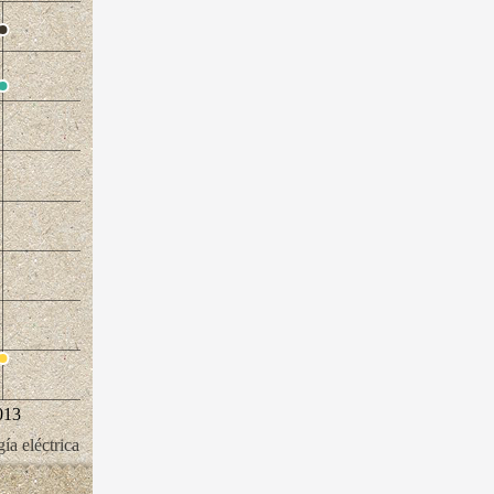
013
ía eléctrica