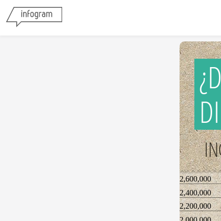
¿
D
IN
2,600,000
2,400,000
2,200,000
2,000,000