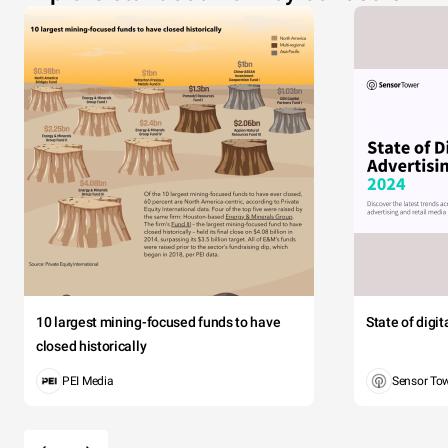
10 largest mining-focused funds to have
State of digi
closed historically
PEI Media
Sensor To