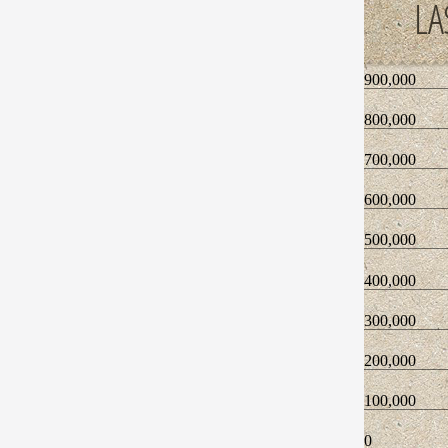
LA
900,000
800,000
700,000
600,000
500,000
400,000
300,000
200,000
100,000
0