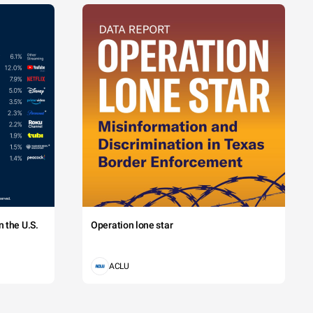
 the U.S.
Operation lone star
ACLU