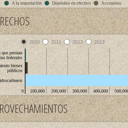
A la importación
Depósitos en efectivo
Accesorios
ERECHOS
2010
2011
2012
2013
s que prestan
as federales
ento bienes
públicos
idrocarburos
0
100,000
200,000
300,000
400,000
500,00
ROVECHAMIENTOS