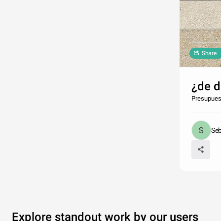
Share
¿de d
Presupues
Se
Explore standout work by our users