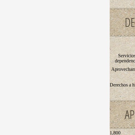
D
Servicio
dependenci
Aprovechami
Derechos a h
AP
1,800