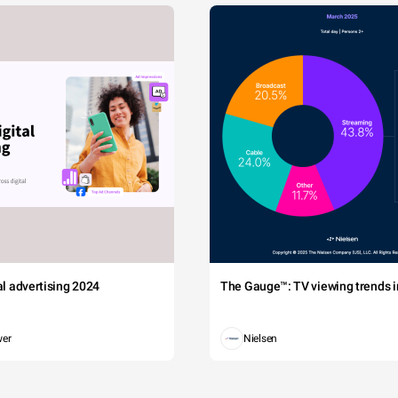
tal advertising 2024
The Gauge™: TV viewing trends in
wer
Nielsen