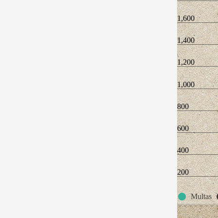
1,600
1,400
1,200
1,000
800
600
400
200
Multas