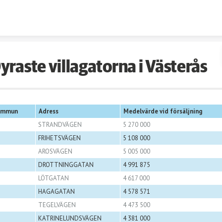
Skip to content
yraste villagatorna i Västerås
ommun
Adress
Medelvärde vid försäljning
STRANDVÄGEN
5 270 000
FRIHETSVÄGEN
5 108 000
AROSVÄGEN
5 005 000
DROTTNINGGATAN
4 991 875
LÖTGATAN
4 617 000
HAGAGATAN
4 578 571
TEGELVÄGEN
4 473 500
KATRINELUNDSVÄGEN
4 381 000