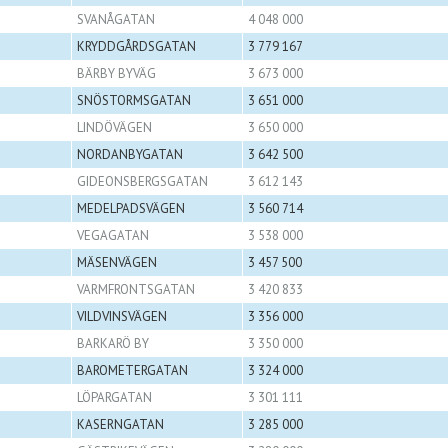
SVANÅGATAN
4 048 000
KRYDDGÅRDSGATAN
3 779 167
BÄRBY BYVÄG
3 673 000
SNÖSTORMSGATAN
3 651 000
LINDÖVÄGEN
3 650 000
NORDANBYGATAN
3 642 500
GIDEONSBERGSGATAN
3 612 143
MEDELPADSVÄGEN
3 560 714
VEGAGATAN
3 538 000
MÄSENVÄGEN
3 457 500
VARMFRONTSGATAN
3 420 833
VILDVINSVÄGEN
3 356 000
BARKARÖ BY
3 350 000
BAROMETERGATAN
3 324 000
LÖPARGATAN
3 301 111
KASERNGATAN
3 285 000