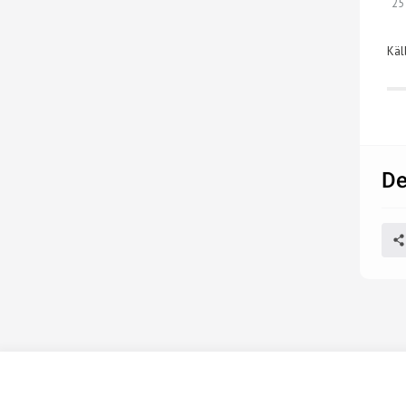
25
Käl
De