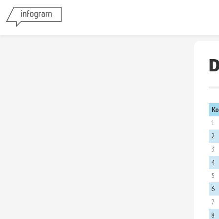
D
K
1
2
3
4
5
6
7
8