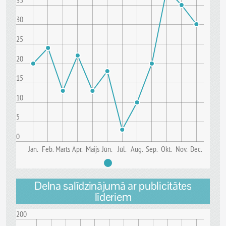
35
30
25
20
15
10
5
0
Jan.
Feb.
Marts
Apr.
Maijs
Jūn.
Jūl.
Aug.
Sep.
Okt.
Nov.
Dec.
Delna salīdzinājumā ar publicitātes
līderiem
200