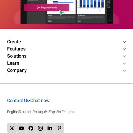
Create
Features
Solutions
Learn
Company
Contact Us
Chat now
•
English
Deutsch
Português
Español
Français