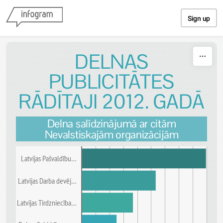
Skip to content
Sign up
DELNAS
PUBLICITĀTES
RĀDĪTAJI 2012. GADĀ
Delna salīdzinājumā ar citām
Nevalstiskajām organizācijām
Latvijas Pašvaldību…
Latvijas Darba devēj…
Latvijas Tirdzniecība…