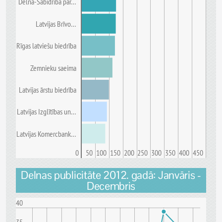
Delna-Sabidrība par…
Latvijas Brīvo…
Rīgas latviešu biedrība
Zemnieku saeima
Latvijas ārstu biedrība
Latvijas Izglītības un…
Latvijas Komercbank…
0
50
100
150
200
250
300
350
400
450
Delnas publicitāte 2012. gadā: Janvāris -
Decembris
40