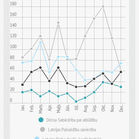
180
160
140
120
100
80
60
40
20
0
Jūn.
Sep.
Marts
Dec.
Jan.
Apr.
Okt.
Jūl.
Feb.
Maijs
Aug.
Nov.
Delna-Sabiedrība par atklātību
Latvijas Pašvaldību savienība