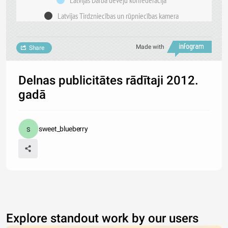
Latvijas Darba devēju konfederācija
Latvijas Tirdzniecības un rūpniecības kamera
Made with
Share
Delnas publicitātes rādītaji 2012.
gadā
sweet_blueberry
Explore standout work by our users