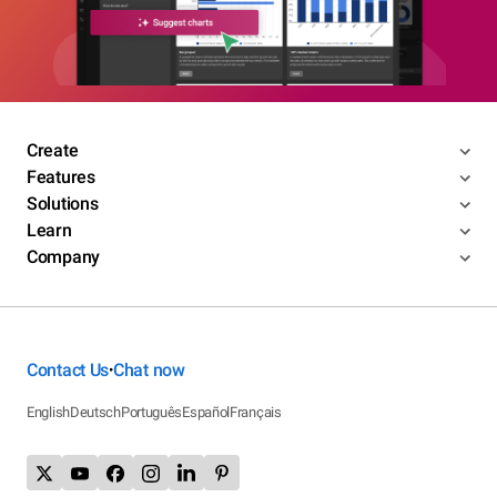
Create
Features
Solutions
Learn
Company
Contact Us
Chat now
•
English
Deutsch
Português
Español
Français