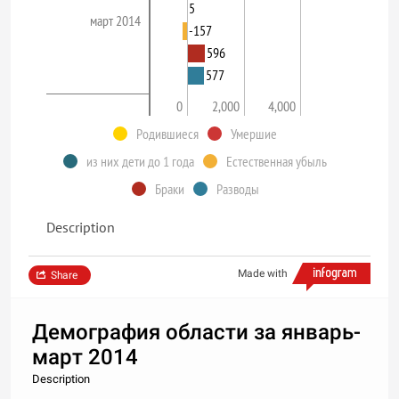
5
март 2014
-157
596
577
0
2,000
4,000
Родившиеся
Умершие
из них дети до 1 года
Естественная убыль
Браки
Разводы
Description
Made with
Share
Демография области за январь-
март 2014
Description