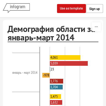
Skip to content
Use as template
Sign up
Демография области за
январь-март 2014
4,061
5,039
23
январь - март 2014
-978
1,776
1,704
1,475
1,632