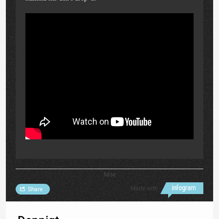
hd.se
Made with
Share