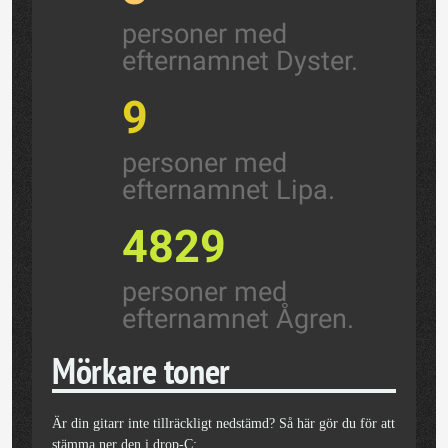
personer med
efternamnet Dyster.
9
personer med
efternamnet Lipa.
4829
personer med
efternamnet Ågren.
Mörkare toner
Är din gitarr inte tillräckligt nedstämd? Så här gör du för att
stämma ner den i drop-C: