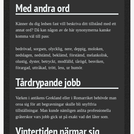
Med andra ord
Känner du dig ledsen fast vill beskriva ditt tillstånd med ett
annat ord? Då kan någon av de här synonymerna kanske
komma väl till pass:
bedrövad, sorgsen, olycklig, nere, deppig, moloken,
nedslagen, nedstämd, beklämd, förstämd, melankolisk,
olustig, dyster, betryckt, modfälld, tårögd, besviken,
förargad, uttråkad, trött, less, ur humör.
Tårdrypande jobb
Varken i antikens Grekland eller i Romarriket behövde man
oroa sig för att begravningar skulle bli snyftfria
tillställningar. Man kunde nämligen anlita professionella
gråterskor vars jobb gick ut på exakt vad det låter som.
Vintertiden närmar sig