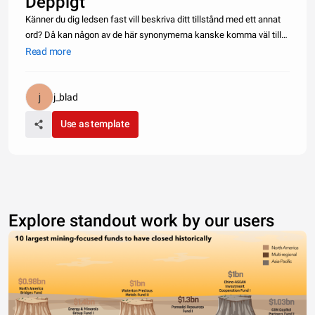
Deppigt
Känner du dig ledsen fast vill beskriva ditt tillstånd med ett annat
ord? Då kan någon av de här synonymerna kanske komma väl till
pass:<br style=&quot;color: rgb(70, 70, 70); font-family: `Pontano
Read more
Sans`; font-size: 16px;&quot;>&nbsp;<br style=&quot;color
j_blad
Use as template
Explore standout work by our users