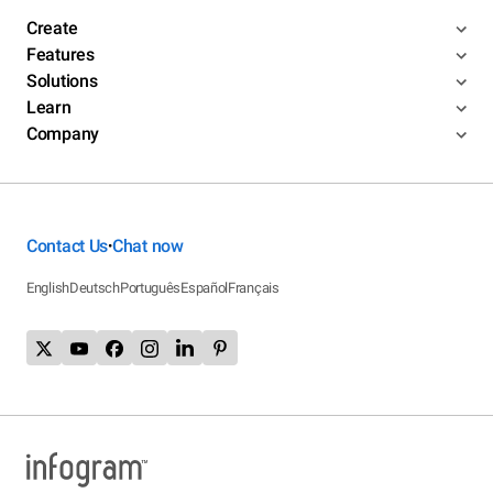
Create
Features
Solutions
Learn
Company
Contact Us
Chat now
•
English
Deutsch
Português
Español
Français