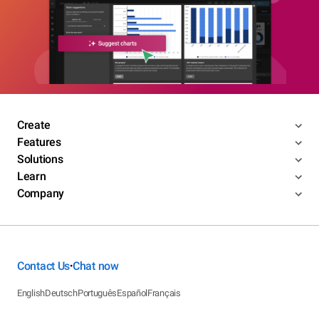
Create
Features
Solutions
Learn
Company
Contact Us
Chat now
•
English
Deutsch
Português
Español
Français