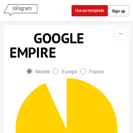
Skip to content
Use as template
Sign up
GOOGLE
EMPIRE
Monde
Europe
France