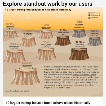
Explore standout work by our users
10 largest mining-focused funds to have closed historically