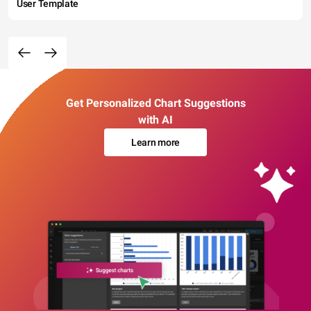
User Template
Get Personalized Chart Suggestions
with AI
Learn more