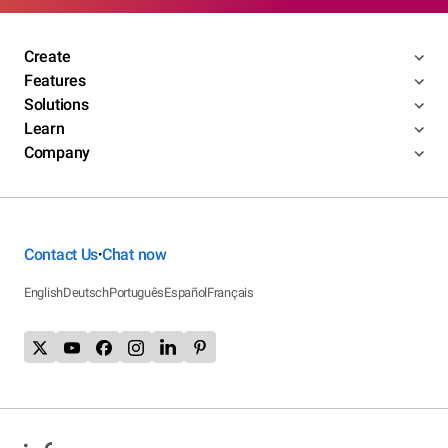
Create
Features
Solutions
Learn
Company
Contact Us
Chat now
•
English
Deutsch
Português
Español
Français