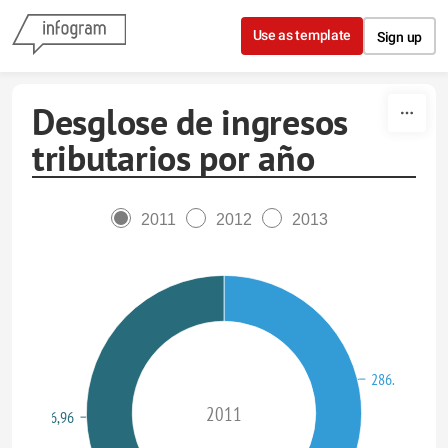
Skip to content
Use as template
Sign up
Desglose de ingresos
tributarios por año
2011
2012
2013
286.367.974,
2011
26.907.386,96