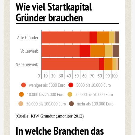
Wie viel Startkapital
Gründer brauchen
Alle Gründer
Vollerwerb
Nebenerwerb
0
10
20
30
40
50
60
70
80
90
100
weniger als 5000 Euro
5000 bis 10.000 Euro
10.000 bis 25.000 Euro
25.000 bis 50.000 Euro
50.000 bis 100.000 Euro
mehr als 100.000 Euro
(Quelle: KfW Gründungsmonitor 2012)
In welche Branchen das