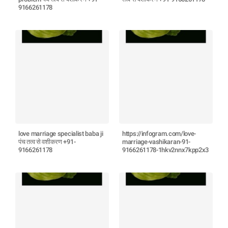
9166261178
love marriage specialist baba ji
https://infogram.com/love-
पंच तत्व से वशीकरण +91-
marriage-vashikaran-91-
9166261178
9166261178-1hkv2nnx7kpp2x3