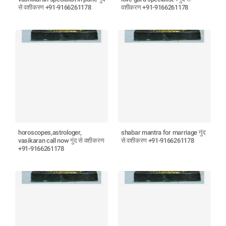
से वशीकरण +91-9166261178
वशीकरण +91-9166261178
horoscopes,astrologer,
shabar mantra for marriage गुंद
vasikaran call now गुंद से वशीकरण
से वशीकरण +91-9166261178
+91-9166261178