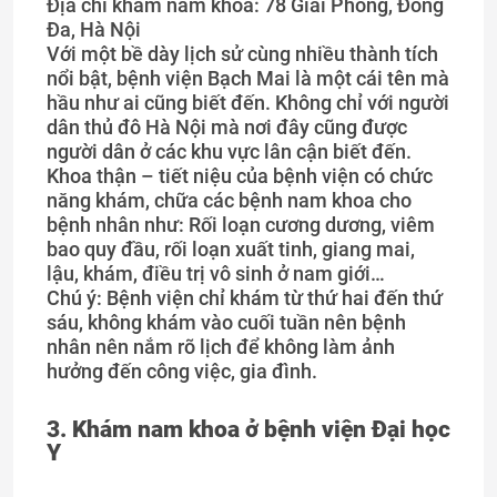
Địa chỉ khám nam khoa: 78 Giải Phóng, Đống
Đa, Hà Nội
Với một bề dày lịch sử cùng nhiều thành tích
nổi bật, bệnh viện Bạch Mai là một cái tên mà
hầu như ai cũng biết đến. Không chỉ với người
dân thủ đô Hà Nội mà nơi đây cũng được
người dân ở các khu vực lân cận biết đến.
Khoa thận – tiết niệu của bệnh viện có chức
năng khám, chữa các bệnh nam khoa cho
bệnh nhân như: Rối loạn cương dương, viêm
bao quy đầu, rối loạn xuất tinh, giang mai,
lậu, khám, điều trị vô sinh ở nam giới…
Chú ý: Bệnh viện chỉ khám từ thứ hai đến thứ
sáu, không khám vào cuối tuần nên bệnh
nhân nên nắm rõ lịch để không làm ảnh
hưởng đến công việc, gia đình.
3. Khám nam khoa ở bệnh viện Đại học
Y