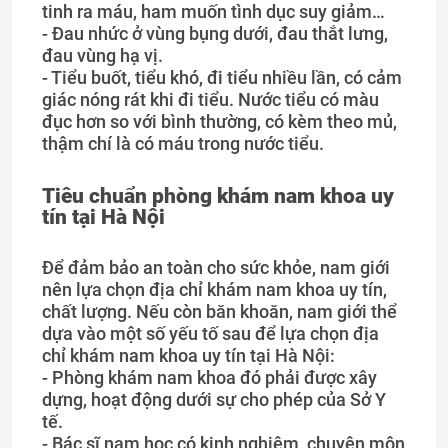
tinh ra máu, ham muốn tình dục suy giảm…
- Đau nhức ở vùng bụng dưới, đau thắt lưng,
đau vùng hạ vị.
- Tiểu buốt, tiểu khó, đi tiểu nhiều lần, có cảm
giác nóng rát khi đi tiểu. Nước tiểu có màu
đục hơn so với bình thường, có kèm theo mủ,
thậm chí là có máu trong nước tiểu.
Tiêu chuẩn phòng khám nam khoa uy
tín tại Hà Nội
Để đảm bảo an toàn cho sức khỏe, nam giới
nên lựa chọn địa chỉ khám nam khoa uy tín,
chất lượng. Nếu còn băn khoăn, nam giới thể
dựa vào một số yếu tố sau để lựa chọn địa
chỉ khám nam khoa uy tín tại Hà Nội:
- Phòng khám nam khoa đó phải được xây
dựng, hoạt động dưới sự cho phép của Sở Y
tế.
- Bác sĩ nam học có kinh nghiệm, chuyên môn