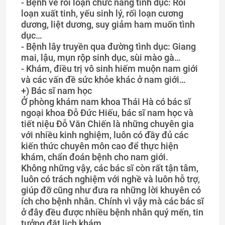
- Bệnh về rối loạn chức năng tình dục: Rối
loạn xuất tinh, yếu sinh lý, rối loạn cương
dương, liệt dương, suy giảm ham muốn tình
dục…
- Bệnh lây truyền qua đường tình dục: Giang
mai, lậu, mụn rộp sinh dục, sùi mào gà…
- Khám, điều trị vô sinh hiếm muộn nam giới
và các vấn đề sức khỏe khác ở nam giới…
+) Bác sĩ nam học
Ở phòng khám nam khoa Thái Hà có bác sĩ
ngoại khoa Đỗ Đức Hiếu, bác sĩ nam học và
tiết niệu Đỗ Văn Chiến là những chuyên gia
với nhiều kinh nghiệm, luôn có đầy đủ các
kiến thức chuyên môn cao để thực hiện
khám, chẩn đoán bệnh cho nam giới.
Không những vậy, các bác sĩ còn rất tận tâm,
luôn có trách nghiệm với nghề và luôn hỗ trợ,
giúp đỡ cũng như đưa ra những lời khuyên có
ích cho bệnh nhân. Chính vì vậy mà các bác sĩ
ở đây đều được nhiều bệnh nhân quý mến, tin
tưởng đặt lịch khám.