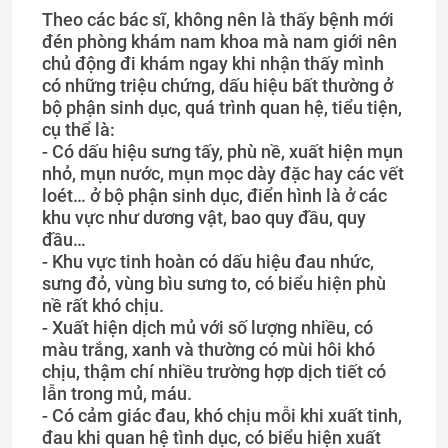
Theo các bác sĩ, không nên là thấy bệnh mới
đén phòng khám nam khoa mà nam giới nên
chủ động đi khám ngay khi nhận thấy mình
có những triệu chứng, dấu hiệu bất thường ở
bộ phận sinh dục, quá trình quan hệ, tiểu tiện,
cụ thể là:
- Có dấu hiệu sưng tấy, phù nề, xuất hiện mụn
nhỏ, mụn nước, mụn mọc dày đặc hay các vết
loét… ở bộ phận sinh dục, điển hình là ở các
khu vực như dương vật, bao quy đầu, quy
đầu…
- Khu vực tinh hoàn có dấu hiệu đau nhức,
sưng đỏ, vùng bìu sưng to, có biểu hiện phù
nề rất khó chịu.
- Xuất hiện dịch mủ với số lượng nhiều, có
màu trắng, xanh và thường có mùi hôi khó
chịu, thậm chí nhiều trường hợp dịch tiết có
lẫn trong mủ, máu.
- Có cảm giác đau, khó chịu mỗi khi xuất tinh,
đau khi quan hệ tình dục, có biểu hiện xuất