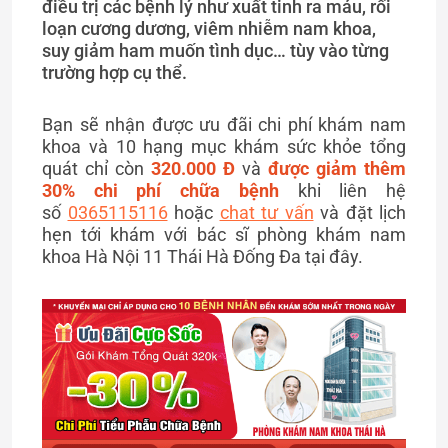
điều trị các bệnh lý như xuất tinh ra máu, rối
loạn cương dương, viêm nhiễm nam khoa,
suy giảm ham muốn tình dục… tùy vào từng
trường hợp cụ thể.
Bạn sẽ nhận được ưu đãi chi phí khám nam
khoa và 10 hạng mục khám sức khỏe tổng
quát chỉ còn
320.000 Đ
và
được giảm thêm
30% chi phí chữa bệnh
khi liên hệ
số
0365115116
hoặc
chat tư vấn
và đặt lịch
hẹn tới khám với bác sĩ phòng khám nam
khoa Hà Nội 11 Thái Hà Đống Đa tại đây.