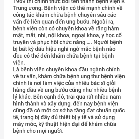
1969 thì chính thức đổi tên thành bệnh viện K
Trung ương. Bệnh viện có thế mạnh chính về
công tác khám chữa bệnh chuyên sâu các
vấn đề liên quan đến ung bướu. Ngoài ra,
bệnh viện còn có chuyên khoa về răng hàm
mặt, mắt, nhi, nội khoa, ngoại khoa, y học cổ
truyền và phục hồi chức năng …. Người bệnh
bị bất kỳ dấu hiệu nghi ngờ mắc bệnh nào
đều có thể đến khám chữa bệnh tại bệnh
viện.
Là bệnh viện chuyên khoa đầu ngành chính
về tư vấn, khám chữa bệnh ung thư bệnh viện
chính là nơi làm việc của nhiều bác sĩ giỏi
hàng đầu về ung bướu cũng như nhiều bệnh
lý khác. Bên cạnh đó, trải qua rất nhiều năm
hình thành và xây dựng, đến nay bệnh viện
cũng đã có một cơ sở hạ tầng đạt chuẩn quốc
tế, trang bị đầy đủ thiết bị y tế và sử dụng
máy móc, kỹ thuật hiện đại để khám chữa
bệnh cho mọi người.