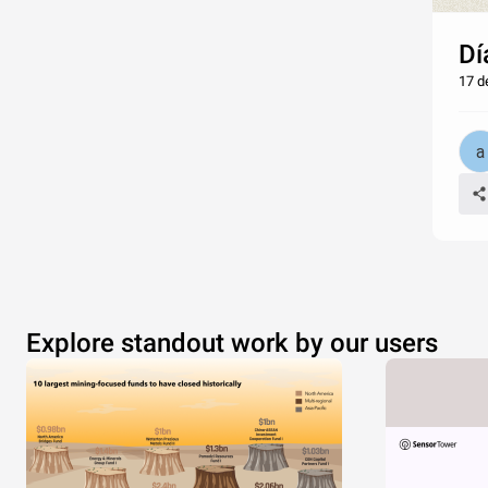
Dí
17 d
Explore standout work by our users