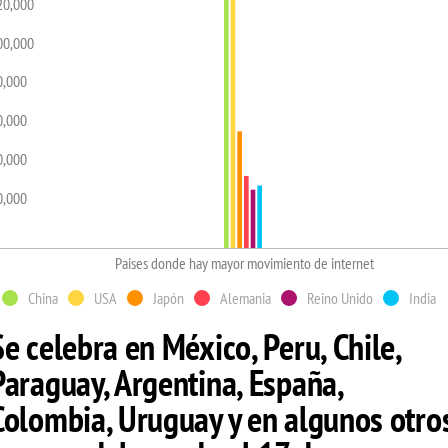
20,000
00,000
0,000
0,000
0,000
0,000
Paises donde hay mayor movimiento de internet
China
USA
Japón
Alemania
Reino Unido
India
Se celebra en México, Peru, Chile,
Paraguay, Argentina, España,
Colombia, Uruguay y en algunos otro