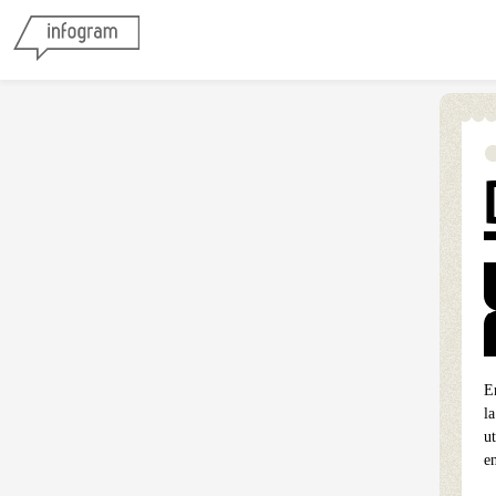
E
l
u
e