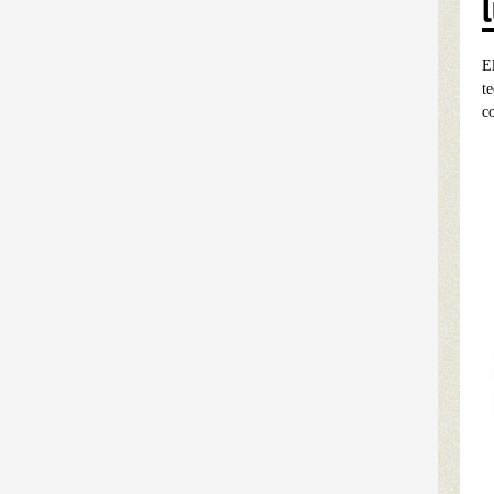
E
t
c