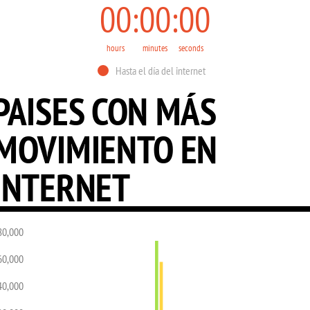
00
00
00
hours
minutes
seconds
Hasta el día del internet
PAISES CON MÁS
MOVIMIENTO EN
INTERNET
80,000
60,000
40,000