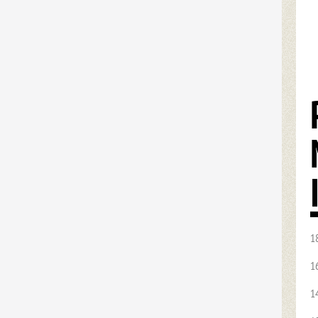
1
1
1