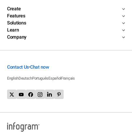
Create
Features
Solutions
Learn
Company
Contact Us
Chat now
•
English
Deutsch
Português
Español
Français