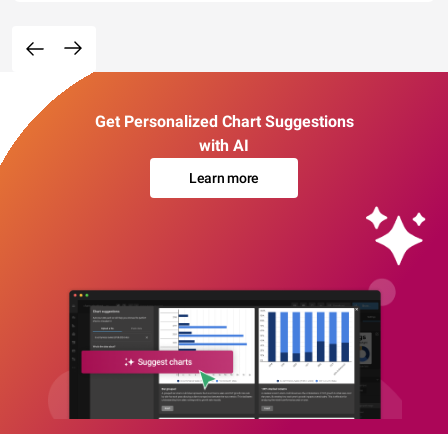
Get Personalized Chart Suggestions
with AI
Learn more