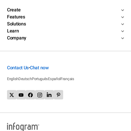
Create
Features
Solutions
Learn
Company
Contact Us
Chat now
•
English
Deutsch
Português
Español
Français