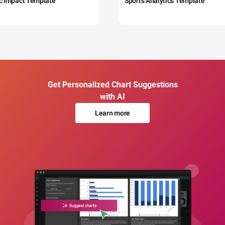
c Impact Template
Sports Analytics Template
Get Personalized Chart Suggestions
with AI
Learn more