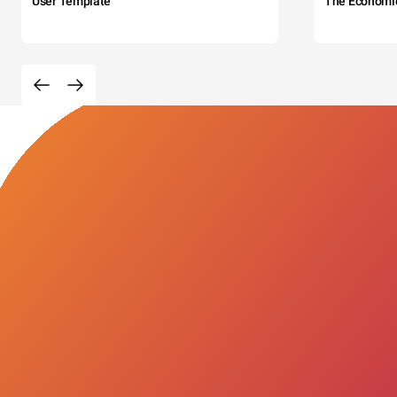
User Template
The Economi