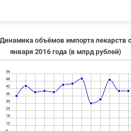
Skip to content
Динамика объёмов импорта лекарств 
января 2016 года (в млрд рублей)
54
48
42
36
30
24
18
12
6