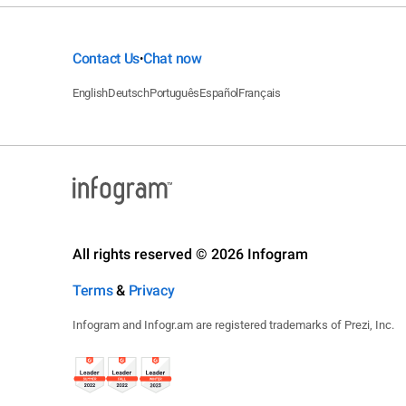
Contact Us
Chat now
•
English
Deutsch
Português
Español
Français
All rights reserved © 2026 Infogram
Terms
&
Privacy
Infogram and Infogr.am are registered trademarks of Prezi, Inc.