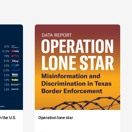
 the U.S.
Operation lone star