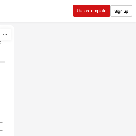
Use as template
Sign up
с