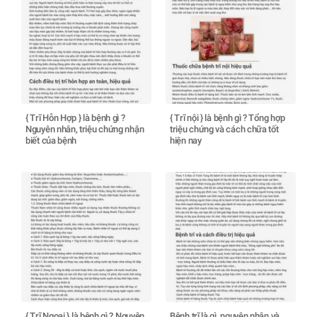
{ Trĩ Hỗn Hợp } là bệnh gì ?
{ Trĩ nội } là bệnh gì ? Tổng hợp
Nguyên nhân, triệu chứng nhận
triệu chứng và cách chữa tốt
biết của bệnh
hiện nay
{ Trĩ Ngoại } là bệnh gì ? Nguyên
Bệnh trĩ là gì, nguyên nhân và