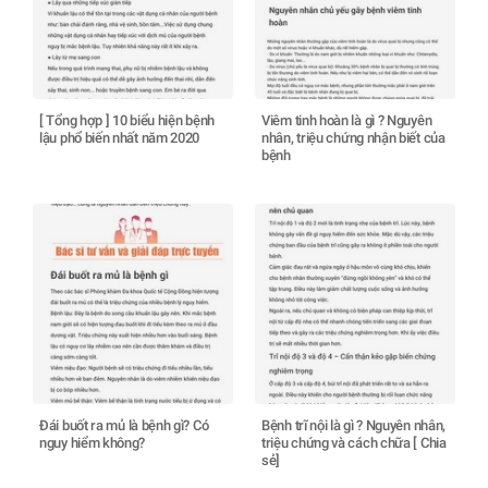
[ Tổng hợp ] 10 biểu hiện bệnh
Viêm tinh hoàn là gì ? Nguyên
lậu phổ biến nhất năm 2020
nhân, triệu chứng nhận biết của
bệnh
Đái buốt ra mủ là bệnh gì? Có
Bệnh trĩ nội là gì ? Nguyên nhân,
nguy hiểm không?
triệu chứng và cách chữa [ Chia
sẻ]