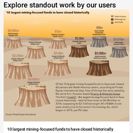
Explore standout work by our users
10 largest mining-focused funds to have closed historically