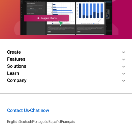
Create
Features
Solutions
Learn
Company
Contact Us
Chat now
•
English
Deutsch
Português
Español
Français