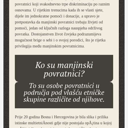
povratnici koji svakodnevno trpe diskriminaciju po raznim
osnovama. U rijetkim trenucima kada ih se vlasti sjete,
dijele im jednokratne pomoći i donacije, a upravo je
pretpostavka da manjinski povratnici trebaju živjeti od
pomoći, jedan od ključnih razloga nauspjeha održivog
povratka. Dostojanstven život čovjeka podrazumijeva
mogućnost brige o sebi i o svojoj porodici, što je rijetka
privilegija među manjinskim povratnicima.
Ko su manjinski
povratnici?
To su osobe povratnici u
područja pod vlašću etničke
skupine različite od njihove.
Prije 20 godina Bosna i Hercegovina je bila slika i prilika
istinske multietniÄnosti gdje nije postojala opÅ¡tina u kojoj