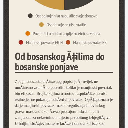
Osobe koje nisu napustile svoje domove
Osobe koje se nisu vratile
Povratnici u područja gdje su etnička većina
Manjinski povratak FBiH
Manjinski povratak RS
Od bosanskog Ä‡ilima do
bosanske ponjave
Zbog nedostatka drÅ¾avnog popisa joÅ¡ uvijek ne
moÅ¾emo zvaniÄno potvrditi koliko je manjinski povratak
bio efikasan. Brojke kojima trenutno raspolaÅ¾emo nisu
realne jer ne pokazuju odrÅ¾ivi povratak. OpÄ‡epoznato je
da je manjinski povratak, nakon regulisanja imovinskog
prava, masovno okonÄavao prodajom nekretnine ili
zamjenom za nekretninu u mjestu prvobitnog izbjegliÅ¡tva.
U boljim sluÄajevima te se kuÄ‡e i stanovi koriste kao