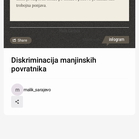
trobojna ponjava.
Malik Garibija
Made with
Share
Diskriminacija manjinskih
povratnika
malik_sarajevo