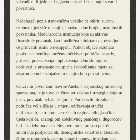
vikendice. Rijetki su i uglavnom stari i iznemogli stvarni
povratnici.
Nadolazeći popis stanovništva uveliko će otkriti surovu
realnost i još više umanjiti, ionako jadne brojke, manjinskih
povratnika. Međunarodne institucije koje su aktivno
finansirale povratak, kao i nadležna ministarstva, nevoljno
će prihvatiti istinu o neuspjehu. Nakon objave rezultata
popisa stanovništva možemo očekivati političke napade,
pritiske, prebacivanja i optuživanja. Ono što nije za
očekivati je priznanje neuspjeha i poboljšanje mjera za
stvarnu pomoć ozlojađenim manjinskim povratnicima.
Održivim povratkom bavi se Aneks 7 Dejtonskog mirovnog
sporazuma, te je usvojen čitav set zakona i strategija koje su
takav povratak trebale osigurati. Pored svih tih zakona
politička volja išla je u smjeru održavanja etnički
unificiranih, te trajno unesrećenih regionalnih glasačkih
tijela koji će, analogijom kolektivnog pamćenja, dugoročno
biti laka izborna meta. Bespovratno je propao pokušaj
anuliranja posljedica bh. demografske katastrofe. Bosanski
ćilim je rasporen konac po konac i ponovo je satkan kao