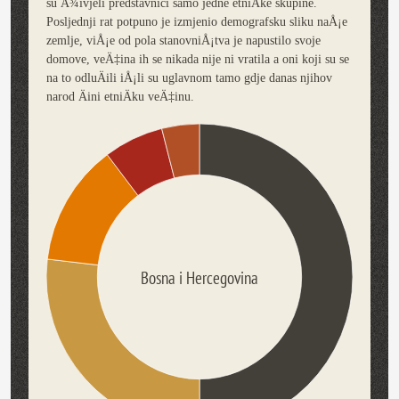
su Å¾ivjeli predstavnici samo jedne etniÄke skupine.
Posljednji rat potpuno je izmjenio demografsku sliku naÅ¡e
zemlje, viÅ¡e od pola stanovniÅ¡tva je napustilo svoje
domove, veÄ‡ina ih se nikada nije ni vratila a oni koji su se
na to odluÄili iÅ¡li su uglavnom tamo gdje danas njihov
narod Äini etniÄku veÄ‡inu.
Bosna i Hercegovina