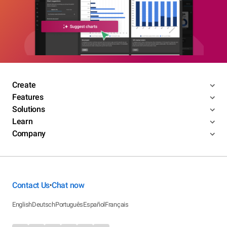
Create
Features
Solutions
Learn
Company
Contact Us
Chat now
•
English
Deutsch
Português
Español
Français