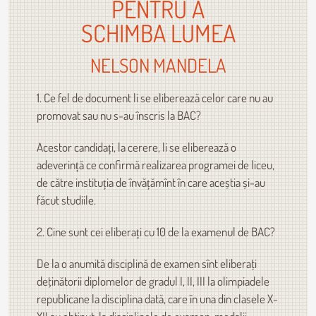
PENTRU A
SCHIMBA LUMEA
NELSON MANDELA
1. Ce fel de document li se eliberează celor care nu au
promovat sau nu s-au înscris la BAC?
Acestor candidați, la cerere, li se eliberează o
adeverință ce confirmă realizarea programei de liceu,
de către instituția de învățămînt în care aceștia și-au
făcut studiile.
2. Cine sunt cei eliberați cu 10 de la examenul de BAC?
De la o anumită disciplină de examen sînt eliberaţi
deţinătorii diplomelor de gradul I, II, III la olimpiadele
republicane la disciplina dată, care în una din clasele X-