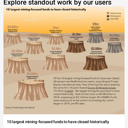
Explore standout work by our users
10 largest mining-focused funds to have closed historically