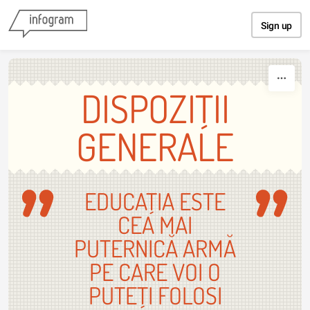
Skip to content
Sign up
DISPOZIŢII
GENERALE
EDUCAŢIA ESTE
CEA MAI
PUTERNICĂ ARMĂ
PE CARE VOI O
PUTEŢI FOLOSI