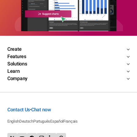
Create
Features
Solutions
Learn
Company
Contact Us
Chat now
•
English
Deutsch
Português
Español
Français