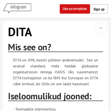
Skip to content
Use as template
Sign up
DITA
Mis see on?
DITA on XML keelel põhinev andmemudel . See on
avatud standard, mida haldab globaalne
organisatsioon nimega OASIS. Üks suurematest
DITA toetajatest on ka IBM. Kui Euroopas on DITA
vähe levinud, siis USAs on see laialt kasutusel.
Iseloomulikud jooned:
- Teemadele orienteeritus