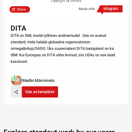
Copyright by Ginnea
Made with
Share
DITA
DITA on XML keelel põhinev andmemudel . See on avatud
standard, mida haldab globaalne organisatsioon
nimega&nbsp;OASIS. Üks suurematest DITA toetajatest on ka
IBM. Kui Euroopas on DITA vähe levinud, siis USAs on see laialt
kasutusel.
Medlin Männimets
Use as template