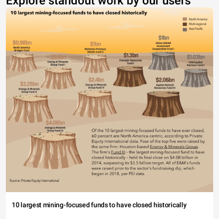
Explore standout work by our users
10 largest mining-focused funds to have closed historically