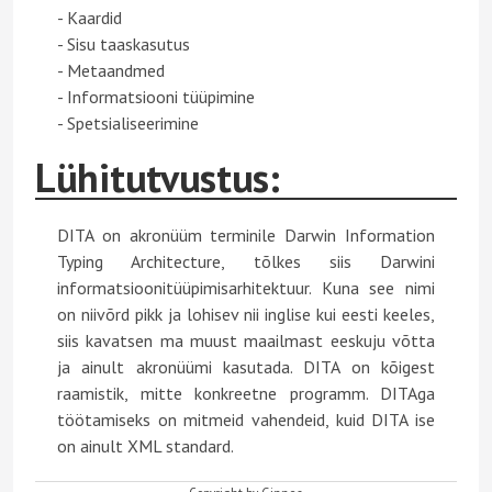
- Kaardid
- Sisu taaskasutus
- Metaandmed
- Informatsiooni tüüpimine
- Spetsialiseerimine
Lühitutvustus:
DITA on akronüüm terminile Darwin Information
Typing Architecture, tõlkes siis Darwini
informatsioonitüüpimisarhitektuur. Kuna see nimi
on niivõrd pikk ja lohisev nii inglise kui eesti keeles,
siis kavatsen ma muust maailmast eeskuju võtta
ja ainult akronüümi kasutada. DITA on kõigest
raamistik, mitte konkreetne programm. DITAga
töötamiseks on mitmeid vahendeid, kuid DITA ise
on ainult XML standard.