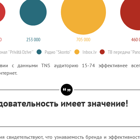
0
253 000
705 000
460 
нал ''Privātā Dzīve''
Радио ''Skonto''
Inbox.lv
ТВ передача ''Pan
ствии с данными TNS аудиторию 15-74 эффективнее всего
нтернет.
довательность имеет значение!
ия свидетельствуют, что узнаваемость бренда и эффективност