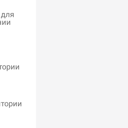
 для
нии
тории
итории