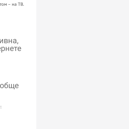
том – на ТВ.
ивна,
ернете
ообще
: