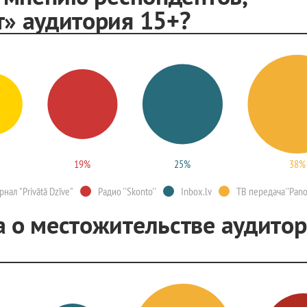
» аудитория 15+?
19%
25%
38%
нал "Privātā Dzīve"
Радио ''Skonto''
Inbox.lv
ТВ передача''Pano
 о местожительстве аудито