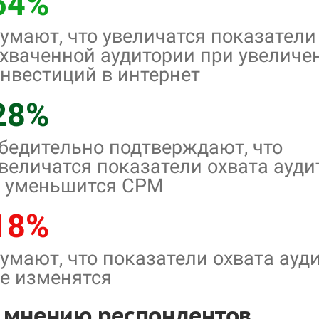
54%
умают, что увеличатся показатели
хваченной аудитории при увеличе
нвестиций в интернет
28%
бедительно подтверждают, что
величатся показатели охвата ауди
 уменьшится CPM
18%
умают, что показатели охвата ауд
е изменятся
о мнению респондентов,