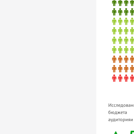
Исследова
бюджета у
аудиторияи