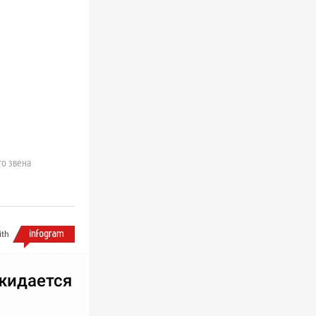
о звена
ith
жидается