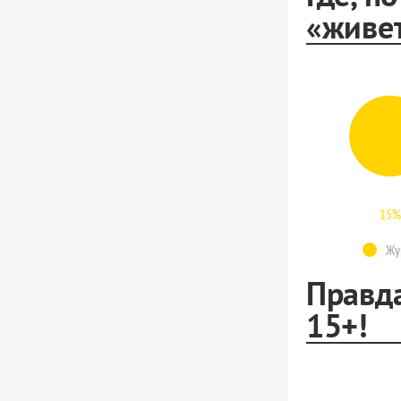
«живет
15%
Жур
Правда
15+!