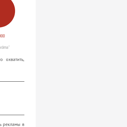
000
orāma''
 охватить,
ь рекламы в