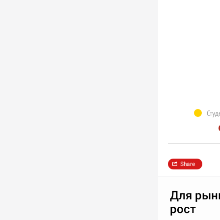
Студ
Share
Для рын
рост