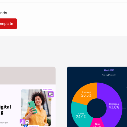
ancis
template