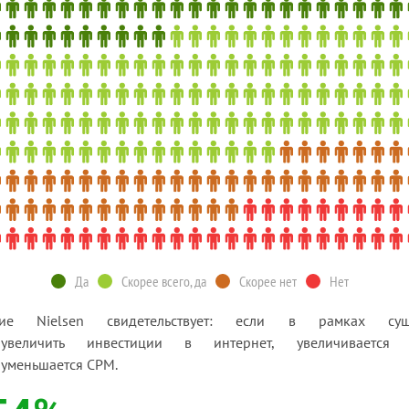
Да
Скорее всего, да
Скорее нет
Heт
ние Nielsen свидетельствует: если в рамках сущ
величить инвестиции в интернет, увеличивается 
 уменьшается CPM.