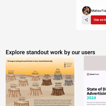
Matiss Fr
Use as 
Explore standout work by our users