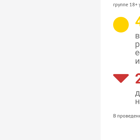
группе 18+ 
в
р
е
и
д
н
В проведенн