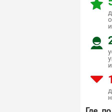
д
о
и
у
у
и
д
н
Где, п