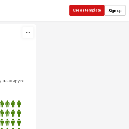
Use as template
Sign up
у планируют