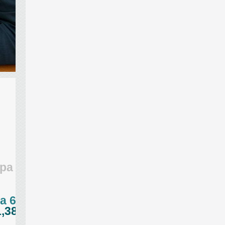
ра
a 6
,38