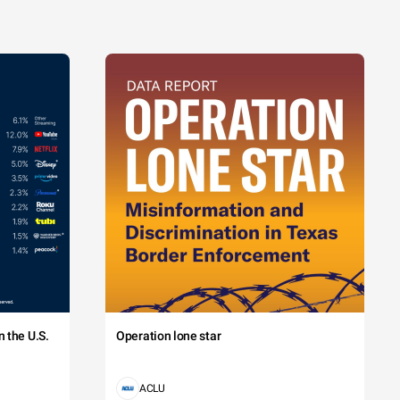
 the U.S.
Operation lone star
ACLU