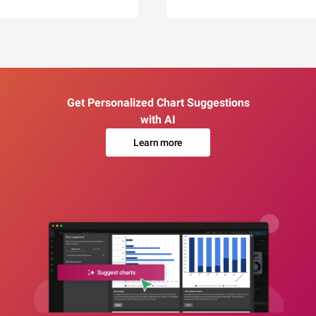
Get Personalized Chart Suggestions
with AI
Learn more