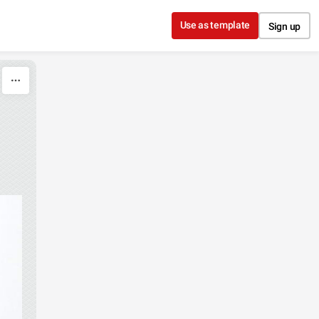
Use as template
Sign up