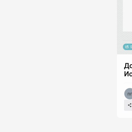
S
Д
Ис