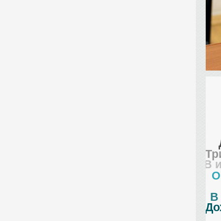
Тр
В 
О
В
До