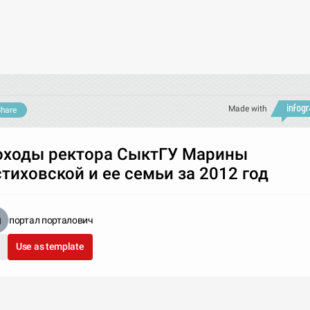
Made with
hare
оходы ректора СыктГУ Марины
тиховской и ее семьи за 2012 год
портал порталович
Use as template