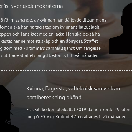
erås, Sverigedemokraterna 
 för misshandel av kvinnan han då levde tillsammans 
domen ska han ha tagit tag om kvinnans hals, slagit 
ppen och i ansiktet med en jacka. Han ska också ha 
 kastat henne mot ett skåp och en dörrpost. Straffet 
lig dom med 70 timmars samhällstjänst. Om fängelse 
ts ut, hade straffets längd bedömts till två månader. 
Kvinna, Fagersta, valteknisk samverkan, 
partibeteckning okänd 
Fick sitt körkort återkallat 2019 då hon körde 29 kilome
fort på 30-väg. Körkortet återkallades i två månader. 