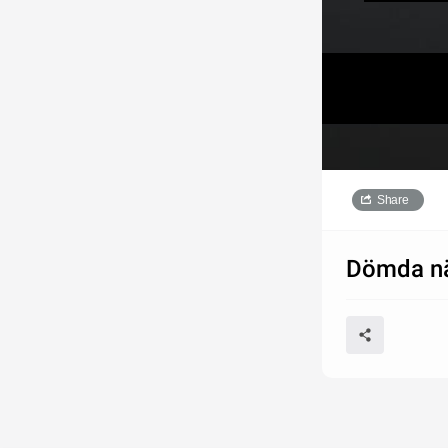
Share
Dömda n