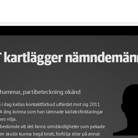
Skip to content
 kartlägger nämndemä
hammar, partibeteckning okänd 
 i dag kallas kontaktförbud utfärdat mot sig 2011 
4-årig kvinna som han lämnade kärleksförklaringar 
es vilja.
 bedömde att det fanns omständigheter som pekade 
n skulle kunna begå brott, förfölja eller på annat 