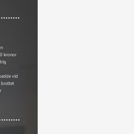
n 
0 kronor 
rig 
kedde vid 
brottet 
 