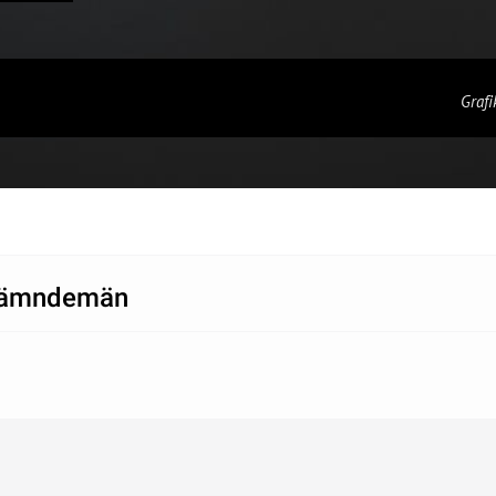
Grafi
ämndemän