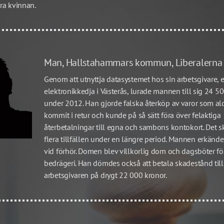
era kvinnan.
Man, Hallstahammars kommun, Liberalerna
Genom att utnyttja datasystemet hos sin arbetsgivare, e
elektronikkedja i Västerås, lurade mannen till sig 24 50
under 2012. Han gjorde falska återköp av varor som ald
kommit i retur och kunde på så sätt föra över felaktiga 
återbetalningar till egna och sambons kontokort. Det s
flera tillfällen under en längre period. Mannen erkände 
vid förhör. Domen blev villkorlig dom och dagsböter för
bedrägeri. Han dömdes också att betala skadestånd till 
arbetsgivaren på drygt 22 000 kronor. 