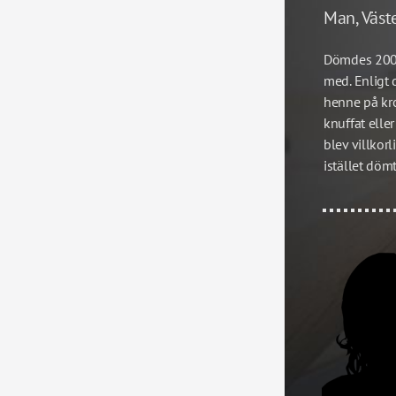
Man, Väst
Dömdes 2008
med. Enligt 
henne på kro
knuffat eller
blev villkor
istället döm