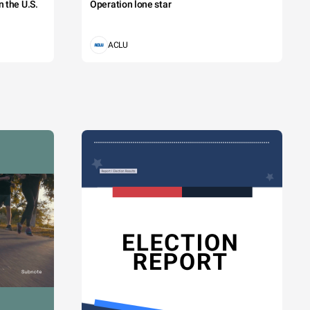
 the U.S.
Operation lone star
ACLU