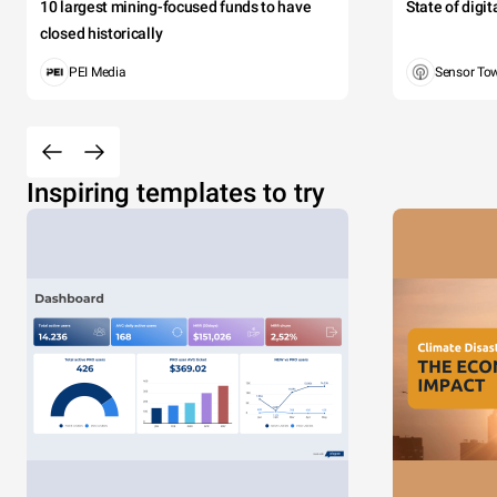
10 largest mining-focused funds to have
State of digi
closed historically
PEI Media
Sensor To
Inspiring templates to try