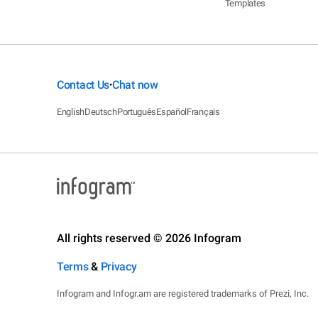
Templates
Contact Us
Chat now
•
English
Deutsch
Português
Español
Français
All rights reserved © 2026 Infogram
Terms
&
Privacy
Infogram and Infogr.am are registered trademarks of Prezi, Inc.