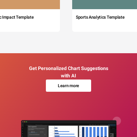
c Impact Template
Sports Analytics Template
Get Personalized Chart Suggestions
with AI
Learn more