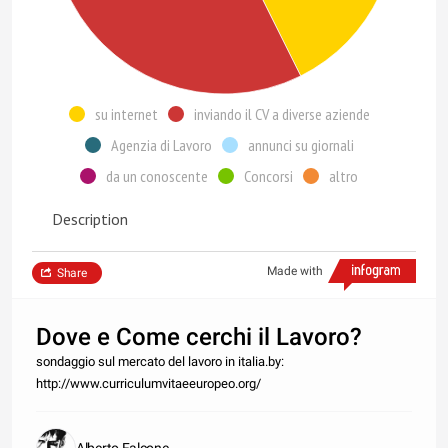
su internet
inviando il CV a diverse aziende
Agenzia di Lavoro
annunci su giornali
da un conoscente
Concorsi
altro
Description
Made with
Share
Dove e Come cerchi il Lavoro?
sondaggio sul mercato del lavoro in italia.by:
http://www.curriculumvitaeeuropeo.org/