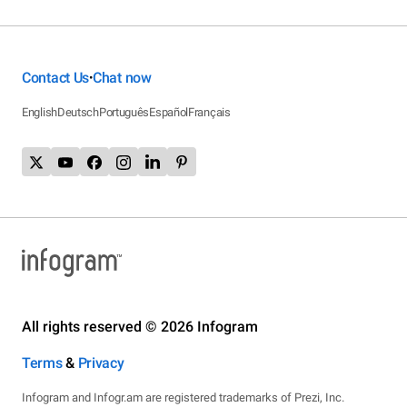
Contact Us
Chat now
•
English
Deutsch
Português
Español
Français
All rights reserved © 2026 Infogram
Terms
&
Privacy
Infogram and Infogr.am are registered trademarks of Prezi, Inc.