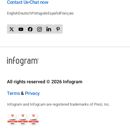
Contact Us
Chat now
•
English
Deutsch
Português
Español
Français
All rights reserved © 2026 Infogram
Terms
&
Privacy
Infogram and Infogr.am are registered trademarks of Prezi, Inc.