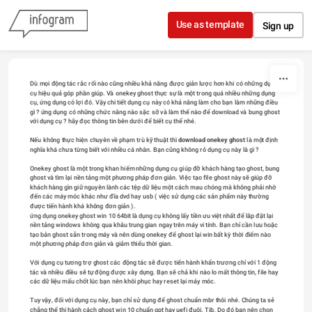
Skip to content
Use as template
Sign up
Dù mọi động tác rắc rối nào cũng nhiều khả năng được giản lược hơn khi có những dụng 
cụ hiệu quả góp phần giúp. Và onekey ghost thực sự là một trong quá nhiều những dụng 
cụ, ứng dụng có lợi đó. Vậy chi tiết dụng cụ này có khả năng làm cho bạn làm những điều 
gì ? ứng dụng có những chức năng nào sặc sỡ và làm thế nào để download và bung ghost 
với dụng cụ ? hãy đọc thông tin bên dưới để biết cụ thể nhé.

Nếu không thực hiện chuyên về phạm trù kỹ thuật thì 
download onekey ghost
 là một định 
nghĩa khá chưa từng biết với nhiều cá nhân. Bạn cũng không rỏ dụng cụ này là gì ?

Onekey ghost là một trong khan hiếm những dụng cụ giúp đỡ khách hàng tạo ghost, bung 
ghost và tìm lại nền tảng một phương pháp đơn giản. Việc tạo file ghost này sẽ giúp đỡ 
khách hàng gìn giữ nguyên lành các tệp dữ liệu một cách mau chóng mà không phải nhờ 
đến các máy móc khác như đĩa dvd hay usb ( việc sử dụng các sản phẩm này thường 
được tiến hành khá không đơn giản ).

ứng dụng onekey ghost win 10 64bit là dụng cụ không lấy tiền ưu việt nhất để lắp đặt lại 
nền tảng windows không qua khâu trung gian ngay trên máy vi tính. Bạn chỉ cần lưu hoặc 
tạo bản ghost sẵn trong máy và nên dùng onekey để ghost lại win bất kỳ thời điểm nào 
một phương pháp đơn giản và giảm thiểu thời gian.

Với dụng cụ tương trợ ghost các động tác sẽ được tiến hành khẩn trương chỉ với 1 động 
tác và nhiều điều sẽ tự động được xây dựng. Bạn sẽ chả khi nào lo mất thông tin, file hay 
các dữ liệu mấu chốt lúc bạn nên khôi phục hay reset lại máy móc.

Tuy vậy, đối với dụng cụ này, bạn chỉ sử dụng để ghost chuẩn mbr thôi nhé. Chúng ta sẻ 
chẳng thể thi hành cách ghost win 10 chuẩn gpt hay uefi đuôi. Tib. Do đó bạn nên chọn 