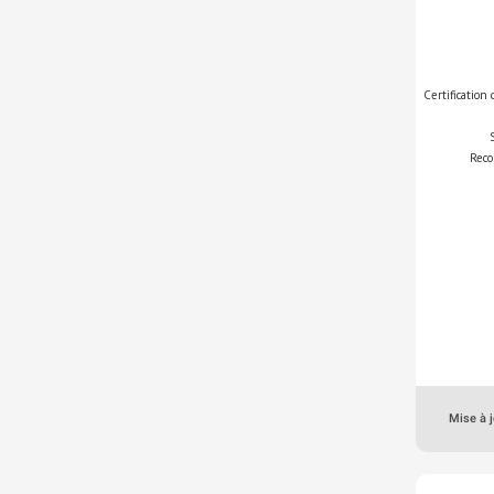
Certification
Reco
Mise à j
Antenne/Servi
Promotion des
métiers