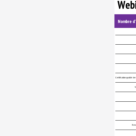
Webi
NANTES
Nombre d'
Certification qualité d
S
Reco