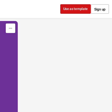
Use as template
Sign up