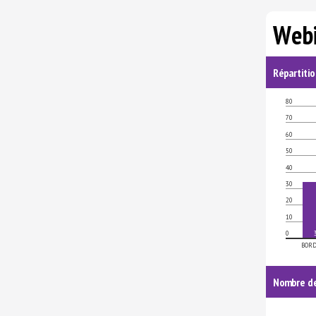
Webi
Répartiti
80
70
60
50
40
30
20
10
0
BOR
Nombre de