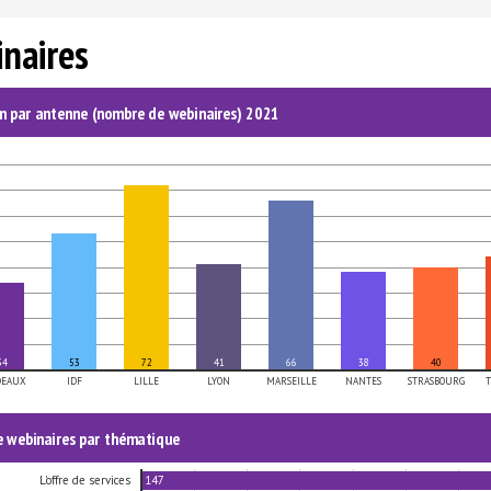
naires
on par antenne (nombre de webinaires) 2021
34
53
72
41
66
38
40
DEAUX
IDF
LILLE
LYON
MARSEILLE
NANTES
STRASBOURG
T
 webinaires par thématique
147
L'offre de services