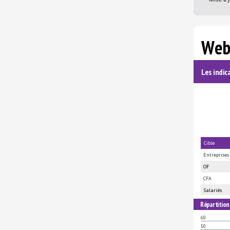
Web
Les indic
Cible
Entreprises
OF
CFA
Salariés
Répartition
60
50