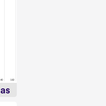
140
160
aux de
articipation
oyen (%)
3%