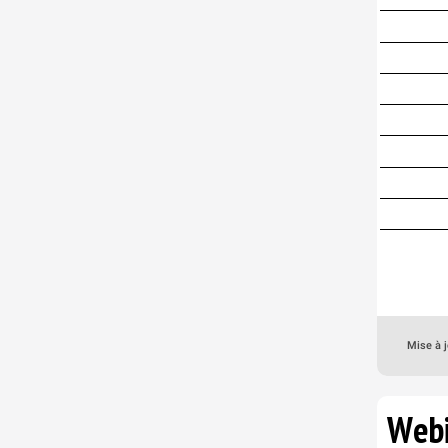
Mise à j
Antenne/Servi
Promotion des
métiers
Webi
NANTES