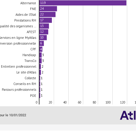
119
Alternance
24
FNE
22
Aides de l'Etat
17
Prestations RH
13
 qualité des organismes …
12
AFEST
10
Services en ligne MyAtlas
6
nversion professionnelle
4
CPF
3
Handicap
3
TransCo
2
Entretien professionnel
2
Le site d'Atlas
1
Collecte
1
Conseils en RH
1
Parcours professionnels
1
POE
0
20
40
60
80
100
120
our le 10/01/2022
T
ce
Partenariat
Titre
Inscrits
Participants
p
m
Evènement JOA ATLAS - Lycée Bernard Palissy :
Jobmania
80
18
2
Journées de l'Orientation et de l'Apprentissage