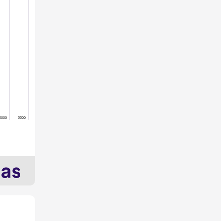
5000
5500
aux de
articipation
oyen (%)
3%
5%