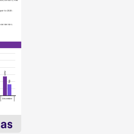
RA, DRIEETS, Pôle 
pport à 2020 :
nos réunions.
1352
790
Décembre