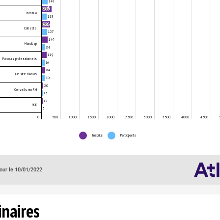
148
246
TransCo
118
204
Collecte
137
149
Handicap
84
119
Parcours professionnels
64
84
Le site d'Atlas
70
20
Conseils en RH
13
17
POE
3
0
500
1000
1500
2000
2500
3000
3500
4000
4500
Inscrits
Participants
our le 10/01/2022
T
ce
Partenariat
Titre
Inscrits
Participants
p
m
Evènement JOA ATLAS - Lycée Bernard Palissy :
Jobmania
80
18
2
Journées de l'Orientation et de l'Apprentissage
naires
Pôle Emploi &
Comment financer sa formation dans le
59
56
9
région Bretagne
numérique ?