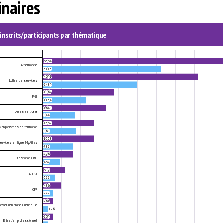
naires
Pôle Emploi &
Comment financer sa formation dans le
59
56
9
région Bretagne
numérique ?
inscrits/participants par thématique
5354
Alternance
3113
4091
L'offre de services
2489
1867
FNE
1134
1648
Aides de l'Etat
844
1352
es organismes de formation
868
1338
ervices en ligne MyAtlas
782
796
Prestations RH
457
589
AFEST
322
486
CPF
272
261
nversion professionnelle
126
259
Entretien professionnel