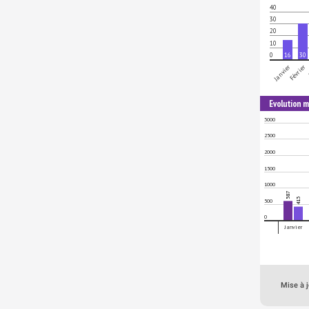
40
30
20
10
0
16
30
Janvier
Février
Evolution m
3000
2500
2000
1500
1000
587
413
500
0
Janvier
Mise à j