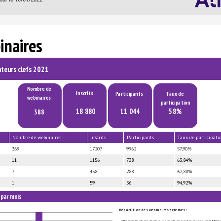
inaires
ateurs clefs 2021
Nombre de 
Inscrits
Participants
Taux de 
webinaires
participation
18 880
11 044
58%
388
Nombre de webinaires
Inscrits
Participants
Taux de participat
369
17207
9962
57,90%
11
1156
738
63,84%
7
458
288
62,88%
1
59
56
94,92%
 par mois
Répartition des webinaires externes : 